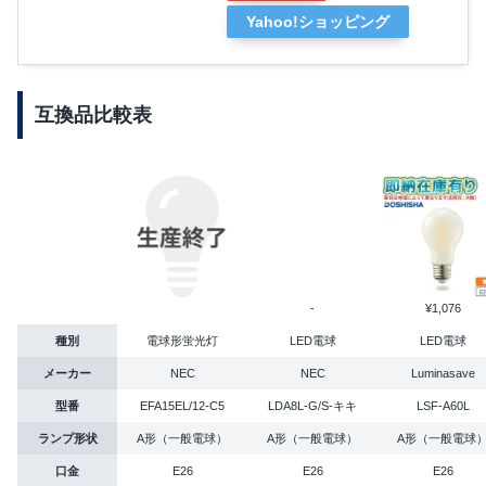
Yahoo!ショッピング
互換品比較表
-
¥1,076
種別
電球形蛍光灯
LED電球
LED電球
メーカー
NEC
NEC
Luminasave
型番
EFA15EL/12-C5
LDA8L-G/S-キキ
LSF-A60L
ランプ形状
A形（一般電球）
A形（一般電球）
A形（一般電球
口金
E26
E26
E26