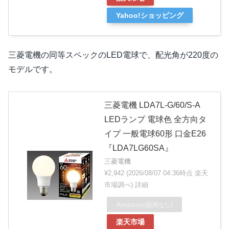
Yahoo!ショッピング
三菱電機の同等スペックのLED電球で、配光角が220度の
モデルです。
三菱電機 LDA7L-G/60/S-A
LEDランプ 電球色 全方向タ
イプ 一般電球60形 口金E26
『LDA7LG60SA』
三菱電機
¥2,942
(2026/08/07 04:36時点 楽天
市場調べ)
詳細
Amazon
(販売なし)
楽天市場