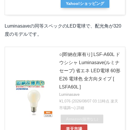
Yahoo!ショッピング
Luminasaveの同等スペックのLED電球で、配光角が320
度のモデルです。
○[即納在庫有り] LSF-A60L ド
ウシシャ Luminasave(ルミナ
セーブ) 省エネ LED電球 60形
E26 電球色 全方向タイプ [
LSFA60L ]
Luminasave
¥1,076
(2026/08/07 03:11時点 楽天
市場調べ)
詳細
Amazon
(販売なし)
楽天市場