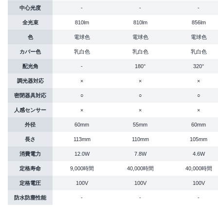
中心光度
-
-
-
全光束
810lm
810lm
856lm
色
電球色
電球色
電球色
カバー色
乳白色
乳白色
乳白色
配光角
-
180°
320°
調光器対応
×
×
×
密閉器具対応
○
○
○
人感センサー
×
×
×
外径
60mm
55mm
60mm
長さ
113mm
110mm
105mm
消費電力
12.0W
7.8W
4.6W
定格寿命
9,000時間
40,000時間
40,000時間
定格電圧
100V
100V
100V
防水防塵性能
-
-
-