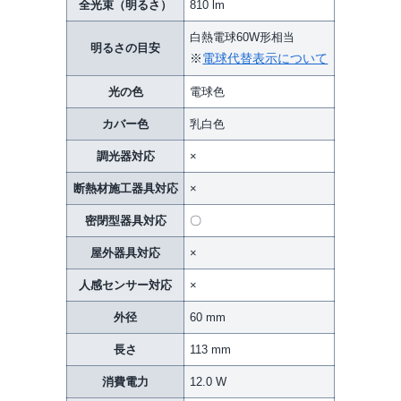
全光束（明るさ）
810 lm
白熱電球60W形相当
明るさの目安
※
電球代替表示について
光の色
電球色
カバー色
乳白色
調光器対応
×
断熱材施工器具対応
×
密閉型器具対応
〇
屋外器具対応
×
人感センサー対応
×
外径
60 mm
長さ
113 mm
消費電力
12.0 W