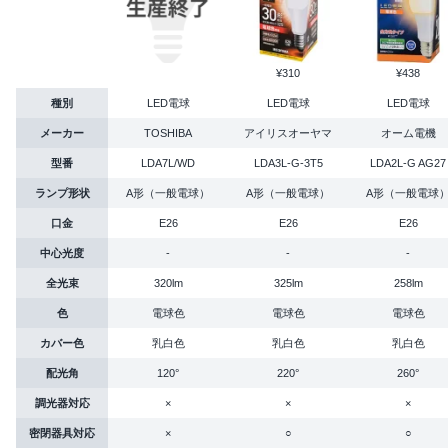
¥310
¥438
種別
LED電球
LED電球
LED電球
メーカー
TOSHIBA
アイリスオーヤマ
オーム電機
型番
LDA7L/WD
LDA3L-G-3T5
LDA2L-G AG27
ランプ形状
A形（一般電球）
A形（一般電球）
A形（一般電球
口金
E26
E26
E26
中心光度
-
-
-
全光束
320lm
325lm
258lm
色
電球色
電球色
電球色
カバー色
乳白色
乳白色
乳白色
配光角
120°
220°
260°
調光器対応
×
×
×
密閉器具対応
×
○
○