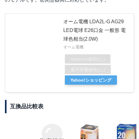
オーム電機 LDA2L-G AG29
LED電球 E26口金 一般形 電
球色相当(2.0W)
オーム電機
Amazon
(販売なし)
楽天市場
(販売なし)
Yahoo!ショッピング
互換品比較表