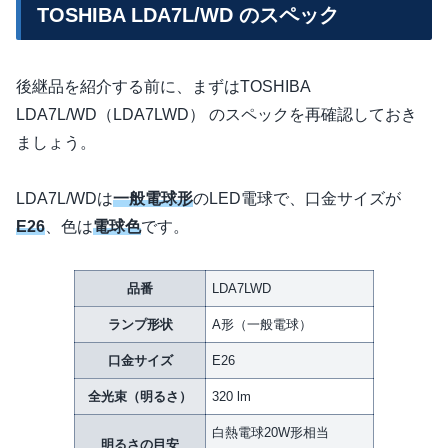
TOSHIBA LDA7L/WD のスペック
後継品を紹介する前に、まずはTOSHIBA
LDA7L/WD（LDA7LWD） のスペックを再確認しておき
ましょう。
LDA7L/WDは
一般電球形
のLED電球で、口金サイズが
E26
、色は
電球色
です。
品番
LDA7LWD
ランプ形状
A形（一般電球）
口金サイズ
E26
全光束（明るさ）
320 lm
白熱電球20W形相当
明るさの目安