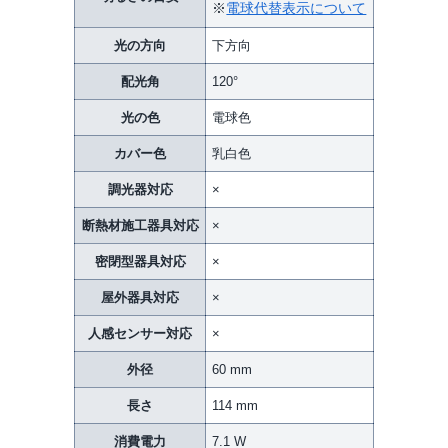
※
電球代替表示について
光の方向
下方向
配光角
120°
光の色
電球色
カバー色
乳白色
調光器対応
×
断熱材施工器具対応
×
密閉型器具対応
×
屋外器具対応
×
人感センサー対応
×
外径
60 mm
長さ
114 mm
消費電力
7.1 W