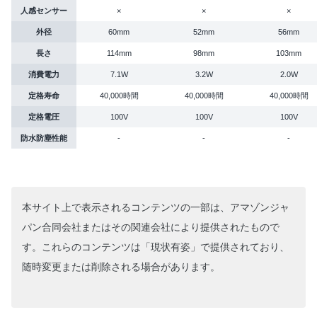
人感センサー
×
×
×
外径
60mm
52mm
56mm
長さ
114mm
98mm
103mm
消費電力
7.1W
3.2W
2.0W
定格寿命
40,000時間
40,000時間
40,000時間
定格電圧
100V
100V
100V
防水防塵性能
-
-
-
本サイト上で表示されるコンテンツの一部は、アマゾンジャ
パン合同会社またはその関連会社により提供されたもので
す。これらのコンテンツは「現状有姿」で提供されており、
随時変更または削除される場合があります。