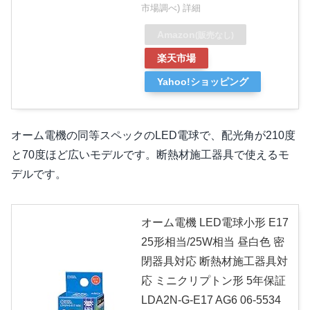
市場調べ)
詳細
Amazon
(販売なし)
楽天市場
Yahoo!ショッピング
オーム電機の同等スペックのLED電球で、配光角が210度
と70度ほど広いモデルです。断熱材施工器具で使えるモ
デルです。
オーム電機 LED電球小形 E17
25形相当/25W相当 昼白色 密
閉器具対応 断熱材施工器具対
応 ミニクリプトン形 5年保証
LDA2N-G-E17 AG6 06-5534