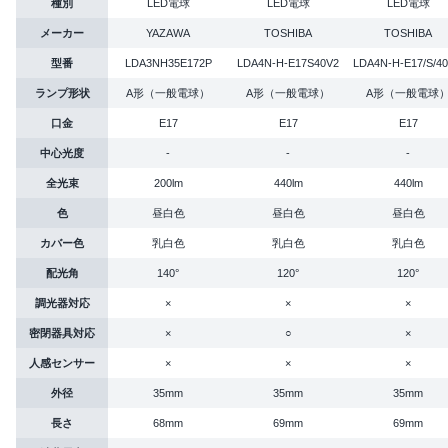
種別
LED電球
LED電球
LED電球
メーカー
YAZAWA
TOSHIBA
TOSHIBA
型番
LDA3NH35E172P
LDA4N-H-E17S40V2
LDA4N-H-E17/S/4
ランプ形状
A形（一般電球）
A形（一般電球）
A形（一般電球
口金
E17
E17
E17
中心光度
-
-
-
全光束
200lm
440lm
440lm
色
昼白色
昼白色
昼白色
カバー色
乳白色
乳白色
乳白色
配光角
140°
120°
120°
調光器対応
×
×
×
密閉器具対応
×
○
×
人感センサー
×
×
×
外径
35mm
35mm
35mm
長さ
68mm
69mm
69mm