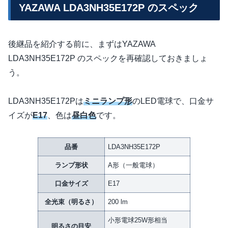
YAZAWA LDA3NH35E172P のスペック
後継品を紹介する前に、まずはYAZAWA
LDA3NH35E172P のスペックを再確認しておきましょ
う。
LDA3NH35E172Pは
ミニランプ形
のLED電球で、口金サ
イズが
E17
、色は
昼白色
です。
品番
LDA3NH35E172P
ランプ形状
A形（一般電球）
口金サイズ
E17
全光束（明るさ）
200 lm
小形電球25W形相当
明るさの目安