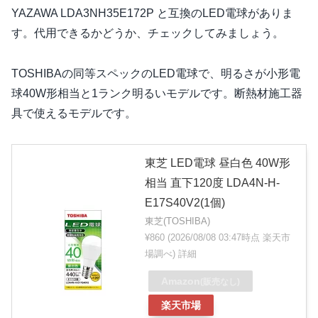
YAZAWA LDA3NH35E172P と互換のLED電球がありま
す。代用できるかどうか、チェックしてみましょう。
TOSHIBAの同等スペックのLED電球で、明るさが小形電
球40W形相当と1ランク明るいモデルです。断熱材施工器
具で使えるモデルです。
東芝 LED電球 昼白色 40W形
相当 直下120度 LDA4N-H-
E17S40V2(1個)
東芝(TOSHIBA)
¥860
(2026/08/08 03:47時点 楽天市
場調べ)
詳細
Amazon
(販売なし)
楽天市場