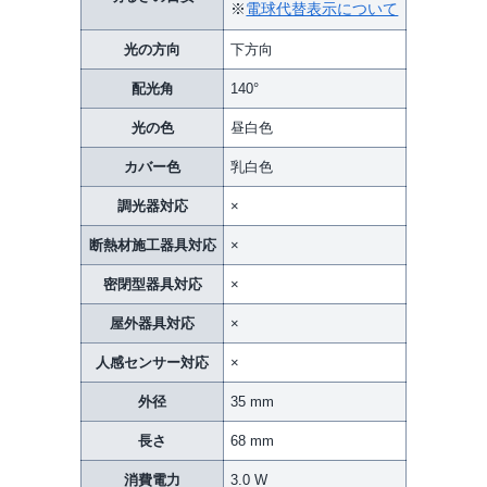
※
電球代替表示について
光の方向
下方向
配光角
140°
光の色
昼白色
カバー色
乳白色
調光器対応
×
断熱材施工器具対応
×
密閉型器具対応
×
屋外器具対応
×
人感センサー対応
×
外径
35 mm
長さ
68 mm
消費電力
3.0 W