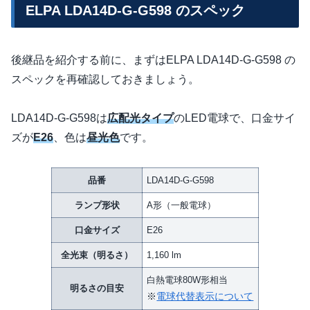
ELPA LDA14D-G-G598 のスペック
後継品を紹介する前に、まずはELPA LDA14D-G-G598 の
スペックを再確認しておきましょう。
LDA14D-G-G598は
広配光タイプ
のLED電球で、口金サイ
ズが
E26
、色は
昼光色
です。
品番
LDA14D-G-G598
ランプ形状
A形（一般電球）
口金サイズ
E26
全光束（明るさ）
1,160 lm
白熱電球80W形相当
明るさの目安
※
電球代替表示について