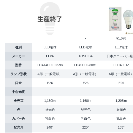
-
¥1,078
種別
LED電球
LED電球
LED電球
メーカー
ELPA
TOSHIBA
日本グローバル照
型番
LDA14D-G-G598
LDA9D-G/80V1
FLDA9-DZ
ランプ形状
A形（一般電球）
A形（一般電球）
A形（一般電球
口金
E26
E26
E26
中心光度
-
-
-
全光束
1,160lm
1,160lm
1,206lm
色
昼光色
昼光色
昼光色
カバー色
乳白色
乳白色
乳白色
配光角
240°
220°
183°