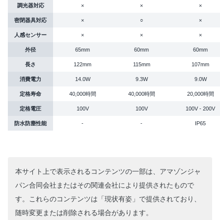
調光器対応
×
×
×
密閉器具対応
×
○
×
人感センサー
×
×
×
外径
65mm
60mm
60mm
長さ
122mm
115mm
107mm
消費電力
14.0W
9.3W
9.0W
定格寿命
40,000時間
40,000時間
20,000時間
定格電圧
100V
100V
100V - 200V
防水防塵性能
-
-
IP65
本サイト上で表示されるコンテンツの一部は、アマゾンジャ
パン合同会社またはその関連会社により提供されたもので
す。これらのコンテンツは「現状有姿」で提供されており、
随時変更または削除される場合があります。