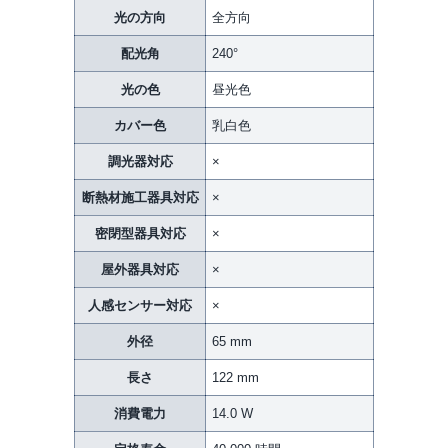
光の方向
全方向
配光角
240°
光の色
昼光色
カバー色
乳白色
調光器対応
×
断熱材施工器具対応
×
密閉型器具対応
×
屋外器具対応
×
人感センサー対応
×
外径
65 mm
長さ
122 mm
消費電力
14.0 W