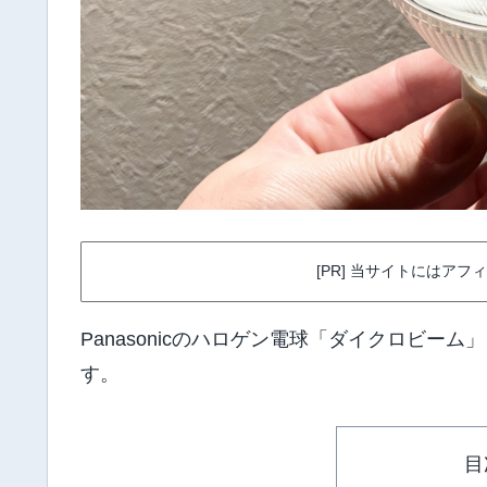
[PR] 当サイトにはア
Panasonicのハロゲン電球「ダイクロビ
す。
目