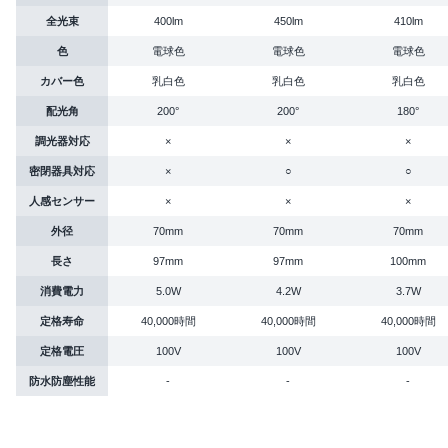
全光束
400lm
450lm
410lm
色
電球色
電球色
電球色
カバー色
乳白色
乳白色
乳白色
配光角
200°
200°
180°
調光器対応
×
×
×
密閉器具対応
×
○
○
人感センサー
×
×
×
外径
70mm
70mm
70mm
長さ
97mm
97mm
100mm
消費電力
5.0W
4.2W
3.7W
定格寿命
40,000時間
40,000時間
40,000時間
定格電圧
100V
100V
100V
防水防塵性能
-
-
-