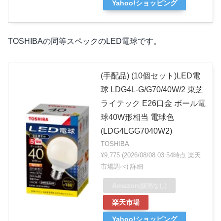
Yahoo!ショッピング
TOSHIBAの同等スペックのLED電球です。
(手配品) (10個セット)LED電
球 LDG4L-G/G70/40W/2 東芝
ライテック E26口金 ボール電
球40W形相当 電球色
(LDG4LGG7040W2)
TOSHIBA
¥9,775
(2026/08/08 03:54時点 楽天
市場調べ)
詳細
Amazon
(販売なし)
楽天市場
Yahoo!ショッピング