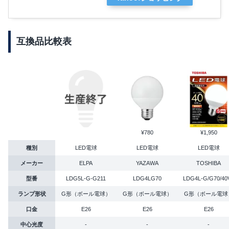
互換品比較表
¥780
¥1,950
種別
LED電球
LED電球
LED電球
メーカー
ELPA
YAZAWA
TOSHIBA
型番
LDG5L-G-G211
LDG4LG70
LDG4L-G/G70/40
ランプ形状
G形（ボール電球）
G形（ボール電球）
G形（ボール電球
口金
E26
E26
E26
中心光度
-
-
-