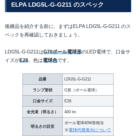
ELPA LDG5L-G-G211 のスペック
後継品を紹介する前に、まずはELPA LDG5L-G-G211 のス
ペックを再確認しておきましょう。
LDG5L-G-G211は
G70ボール電球形
のLED電球で、口金サ
イズが
E26
、色は
電球色
です。
品番
LDG5L-G-G211
ランプ形状
G形（ボール電球）
口金サイズ
E26
全光束（明るさ）
400 lm
ボール電球40W形相当
明るさの目安
※
電球代替表示について