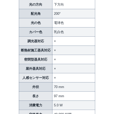
光の方向
下方向
配光角
200°
光の色
電球色
カバー色
乳白色
調光器対応
×
断熱材施工器具対応
×
密閉型器具対応
×
屋外器具対応
×
人感センサー対応
×
外径
70 mm
長さ
97 mm
消費電力
5.0 W