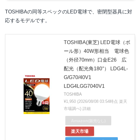
TOSHIBAの同等スペックのLED電球で、密閉型器具に対
応するモデルです。
TOSHIBA(東芝) LED電球（ボ
ール形）40W形相当 電球色
（外径70mm）口金E26 広
配光（配光角180°） LDG4L-
G/G70/40V1
LDG4LGG7040V1
TOSHIBA
¥1,950
(2026/08/08 03:54時点 楽天
市場調べ)
詳細
Amazon
(販売なし)
楽天市場