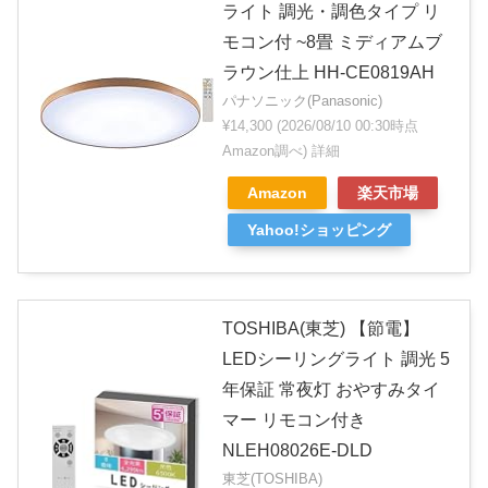
ライト 調光・調色タイプ リ
モコン付 ~8畳 ミディアムブ
ラウン仕上 HH-CE0819AH
パナソニック(Panasonic)
¥14,300
(2026/08/10 00:30時点
Amazon調べ)
詳細
Amazon
楽天市場
Yahoo!ショッピング
TOSHIBA(東芝) 【節電】
LEDシーリングライト 調光 5
年保証 常夜灯 おやすみタイ
マー リモコン付き
NLEH08026E-DLD
東芝(TOSHIBA)