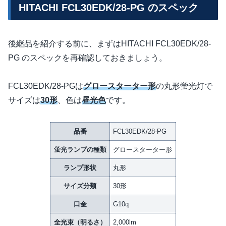
HITACHI FCL30EDK/28-PG のスペック
後継品を紹介する前に、まずはHITACHI FCL30EDK/28-
PG のスペックを再確認しておきましょう。
FCL30EDK/28-PGは
グロースターター形
の丸形蛍光灯で
サイズは
30形
、色は
昼光色
です。
品番
FCL30EDK/28-PG
蛍光ランプの種類
グロースターター形
ランプ形状
丸形
サイズ分類
30形
口金
G10q
全光束（明るさ）
2,000lm