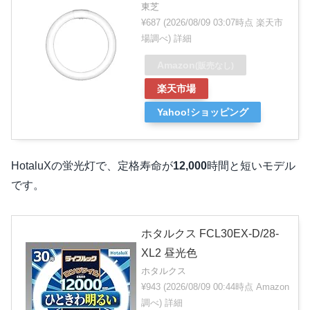
東芝
¥687
(2026/08/09 03:07時点 楽天市
場調べ)
詳細
Amazon
(販売なし)
楽天市場
Yahoo!ショッピング
HotaluXの蛍光灯で、定格寿命が
12,000
時間と短いモデル
です。
ホタルクス FCL30EX-D/28-
XL2 昼光色
ホタルクス
¥943
(2026/08/09 00:44時点 Amazon
調べ)
詳細