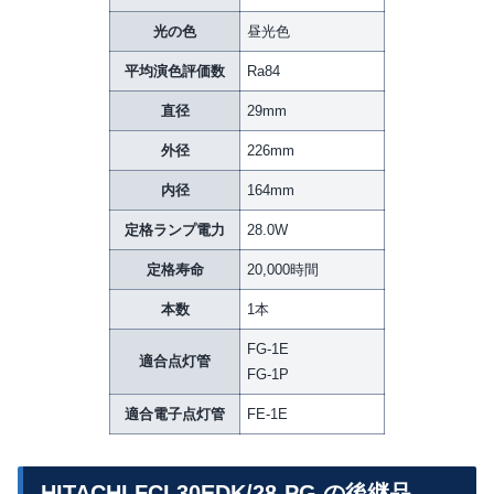
光の色
昼光色
平均演色評価数
Ra84
直径
29mm
外径
226mm
内径
164mm
定格ランプ電力
28.0W
定格寿命
20,000時間
本数
1本
FG-1E
適合点灯管
FG-1P
適合電子点灯管
FE-1E
HITACHI FCL30EDK/28-PG の後継品