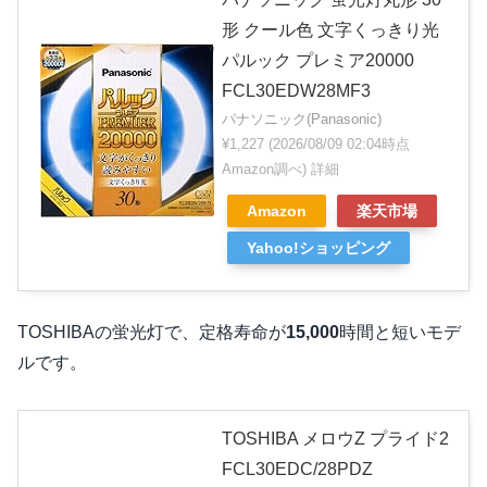
形 クール色 文字くっきり光
パルック プレミア20000
FCL30EDW28MF3
パナソニック(Panasonic)
¥1,227
(2026/08/09 02:04時点
Amazon調べ)
詳細
Amazon
楽天市場
Yahoo!ショッピング
TOSHIBAの蛍光灯で、定格寿命が
15,000
時間と短いモデ
ルです。
TOSHIBA メロウZ プライド2
FCL30EDC/28PDZ