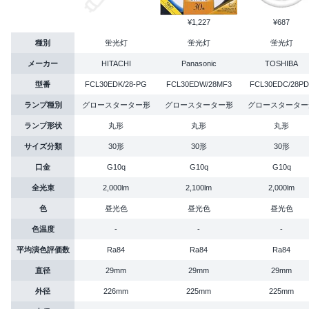
¥1,227
¥687
種別
蛍光灯
蛍光灯
蛍光灯
メーカー
HITACHI
Panasonic
TOSHIBA
型番
FCL30EDK/28-PG
FCL30EDW/28MF3
FCL30EDC/28PD
ランプ種別
グロースターター形
グロースターター形
グロースターター
ランプ形状
丸形
丸形
丸形
サイズ分類
30形
30形
30形
口金
G10q
G10q
G10q
全光束
2,000lm
2,100lm
2,000lm
色
昼光色
昼光色
昼光色
色温度
-
-
-
平均演色評価数
Ra84
Ra84
Ra84
直径
29mm
29mm
29mm
外径
226mm
225mm
225mm