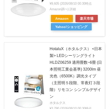
¥9,605
(2026/08/10 00:30時点
Amazon調べ)
詳細
Amazon
楽天市場
Yahoo!ショッピング
HotaluX（ホタルクス） <日本
製> LEDシーリングライト
HLDZ06259 適用畳数~6畳 (日
本照明工業会基準) 3200lm 昼
光色（6500K）調光タイプ
（主照明５段階、常夜灯３段
階）リモコン シンプルデザイ
ン
ホタルクス
¥3,790
(2026/08/10 00:30時点