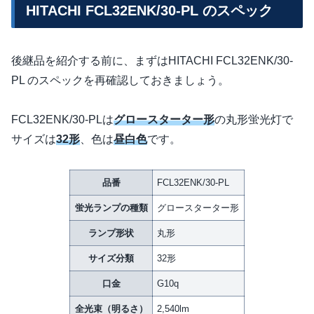
HITACHI FCL32ENK/30-PL のスペック
後継品を紹介する前に、まずはHITACHI FCL32ENK/30-
PL のスペックを再確認しておきましょう。
FCL32ENK/30-PLは
グロースターター形
の丸形蛍光灯で
サイズは
32形
、色は
昼白色
です。
品番
FCL32ENK/30-PL
蛍光ランプの種類
グロースターター形
ランプ形状
丸形
サイズ分類
32形
口金
G10q
全光束（明るさ）
2,540lm