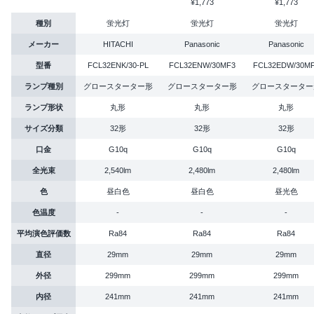
¥1,773
¥1,773
種別
蛍光灯
蛍光灯
蛍光灯
メーカー
HITACHI
Panasonic
Panasonic
型番
FCL32ENK/30-PL
FCL32ENW/30MF3
FCL32EDW/30M
ランプ種別
グロースターター形
グロースターター形
グロースターター
ランプ形状
丸形
丸形
丸形
サイズ分類
32形
32形
32形
口金
G10q
G10q
G10q
全光束
2,540lm
2,480lm
2,480lm
色
昼白色
昼白色
昼光色
色温度
-
-
-
平均演色評価数
Ra84
Ra84
Ra84
直径
29mm
29mm
29mm
外径
299mm
299mm
299mm
内径
241mm
241mm
241mm