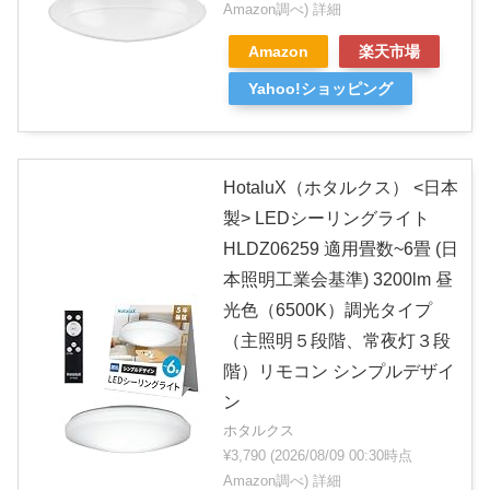
Amazon調べ)
詳細
Amazon
楽天市場
Yahoo!ショッピング
HotaluX（ホタルクス） <日本
製> LEDシーリングライト
HLDZ06259 適用畳数~6畳 (日
本照明工業会基準) 3200lm 昼
光色（6500K）調光タイプ
（主照明５段階、常夜灯３段
階）リモコン シンプルデザイ
ン
ホタルクス
¥3,790
(2026/08/09 00:30時点
Amazon調べ)
詳細