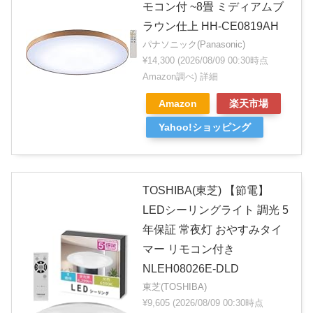
モコン付 ~8畳 ミディアムブ
ラウン仕上 HH-CE0819AH
パナソニック(Panasonic)
¥14,300
(2026/08/09 00:30時点
Amazon調べ)
詳細
Amazon
楽天市場
Yahoo!ショッピング
TOSHIBA(東芝) 【節電】
LEDシーリングライト 調光 5
年保証 常夜灯 おやすみタイ
マー リモコン付き
NLEH08026E-DLD
東芝(TOSHIBA)
¥9,605
(2026/08/09 00:30時点