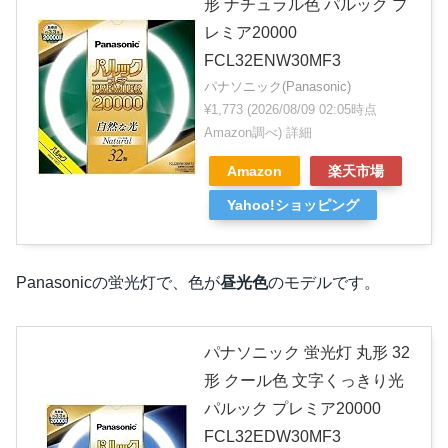
形 ナチュラル色 パルック プ
レミア20000
FCL32ENW30MF3
パナソニック(Panasonic)
¥1,773
(2026/08/09 02:05時点
Amazon調べ)
詳細
Amazon
楽天市場
Yahoo!ショッピング
Panasonicの蛍光灯で、色が
昼光色
のモデルです。
パナソニック 蛍光灯 丸形 32
形 クール色 文字くっきり光
パルック プレミア20000
FCL32EDW30MF3