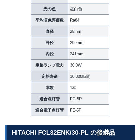
光の色
昼白色
平均演色評価数
Ra84
直径
29mm
外径
299mm
内径
241mm
定格ランプ電力
30.0W
定格寿命
16,000時間
本数
1本
適合点灯管
FG-5P
適合電子点灯管
FE-5P
HITACHI FCL32ENK/30-PL の後継品