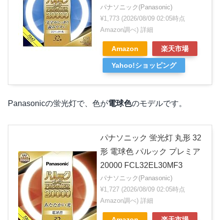
パナソニック(Panasonic)
¥1,773
(2026/08/09 02:05時点
Amazon調べ)
詳細
Amazon
楽天市場
Yahoo!ショッピング
Panasonicの蛍光灯で、色が
電球色
のモデルです。
パナソニック 蛍光灯 丸形 32
形 電球色 パルック プレミア
20000 FCL32EL30MF3
パナソニック(Panasonic)
¥1,727
(2026/08/09 02:05時点
Amazon調べ)
詳細
Amazon
楽天市場