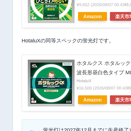
¥9,652
(2026/08/07 00:43
Amazon
楽天市
HotaluXの同等スペックの蛍光灯です。
ホタルクス ホタルックα
波長形昼白色タイプ MILD
HotaluX
¥16,500
(2026/08/07 00:4
Amazon
楽天市
蛍光灯は2027年12月までに生産