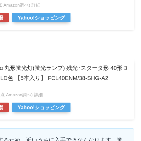
時点 Amazon調べ)
詳細
場
Yahoo!ショッピング
 丸形蛍光灯(蛍光ランプ) 残光･スタータ形 40形 3
色 【5本入り】 FCL40ENM/38-SHG-A2
3時点 Amazon調べ)
詳細
場
Yahoo!ショッピング
終了するため、近いうちに入手できなくなります。蛍