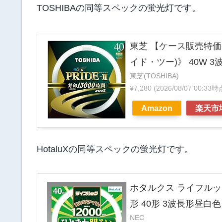
TOSHIBAの同等スペックの蛍光灯です。
東芝 【ケース販売特価 
イド・ツー)》 40W 3波長
東芝(TOSHIBA)
¥7,280
(2026/08/07 00:33
Amazon
楽天市
HotaluXの同等スペックの蛍光灯です。
ホタルクス ライフルッ
形 40形 3波長形昼白色 【
NEC