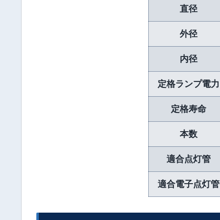
直径
外径
内径
定格ランプ電力
定格寿命
本数
適合点灯管
適合電子点灯管