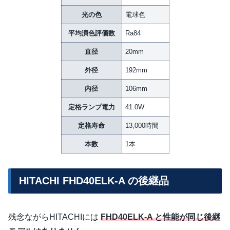
光の色
電球色
平均演色評価数
Ra84
直径
20mm
外径
192mm
内径
106mm
定格ランプ電力
41.0W
定格寿命
13,000時間
本数
1本
HITACHI FHD40ELK-A の後継品
残念ながらHITACHIには
FHD40ELK-A と性能が同じ後継