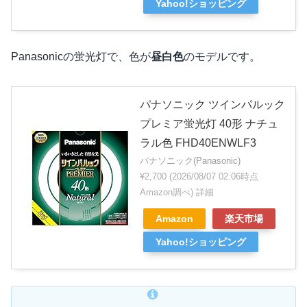
Yahoo!ショッピング
Panasonicの蛍光灯で、色が
昼白色
のモデルです。
パナソニック ツインパルック
プレミア蛍光灯 40形 ナチュ
ラル色 FHD40ENWLF3
パナソニック(Panasonic)
¥2,700
(2026/08/07 02:06時点
Amazon調べ)
詳細
Amazon
楽天市場
Yahoo!ショッピング