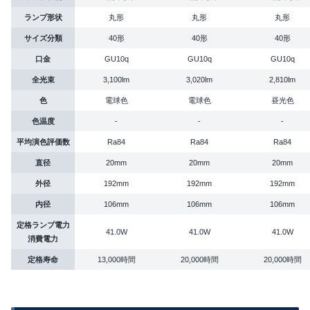
ランプ形状
丸形
丸形
丸形
サイズ分類
40形
40形
40形
口金
GU10q
GU10q
GU10q
全光束
3,100lm
3,020lm
2,810lm
色
電球色
電球色
昼光色
色温度
-
-
-
平均演色評価数
Ra84
Ra84
Ra84
直径
20mm
20mm
20mm
外径
192mm
192mm
192mm
内径
106mm
106mm
106mm
定格ランプ電力
41.0W
41.0W
41.0W
消費電力
定格寿命
13,000時間
20,000時間
20,000時間