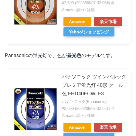
¥2,699
(2026/08/07 02:06時点
Amazon調べ)
詳細
Amazon
楽天市場
Yahoo!ショッピング
Panasonicの蛍光灯で、色が
昼光色
のモデルです。
パナソニック ツインパルック
プレミア蛍光灯 40形 クール
色 FHD40ECWLF3
パナソニック(Panasonic)
¥2,699
(2026/08/07 02:06時点
Amazon調べ)
詳細
Amazon
楽天市場