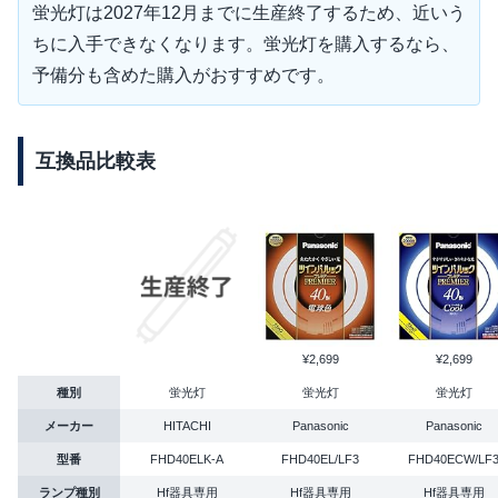
蛍光灯は2027年12月までに生産終了するため、近いう
ちに入手できなくなります。蛍光灯を購入するなら、
予備分も含めた購入がおすすめです。
互換品比較表
¥2,699
¥2,699
種別
蛍光灯
蛍光灯
蛍光灯
メーカー
HITACHI
Panasonic
Panasonic
型番
FHD40ELK-A
FHD40EL/LF3
FHD40ECW/LF
ランプ種別
Hf器具専用
Hf器具専用
Hf器具専用