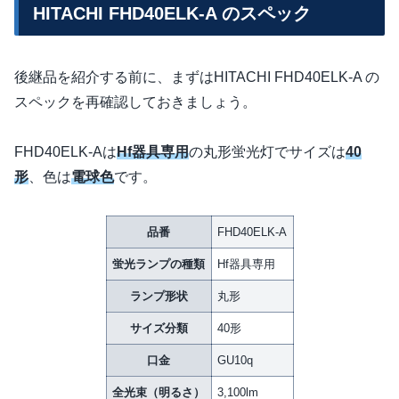
HITACHI FHD40ELK-A のスペック
後継品を紹介する前に、まずはHITACHI FHD40ELK-A の
スペックを再確認しておきましょう。
FHD40ELK-Aは
Hf器具専用
の丸形蛍光灯でサイズは
40
形
、色は
電球色
です。
品番
FHD40ELK-A
蛍光ランプの種類
Hf器具専用
ランプ形状
丸形
サイズ分類
40形
口金
GU10q
全光束（明るさ）
3,100lm