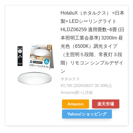
HotaluX（ホタルクス） <日本
製> LEDシーリングライト
HLDZ06259 適用畳数~6畳 (日
本照明工業会基準) 3200lm 昼
光色（6500K）調光タイプ
（主照明５段階、常夜灯３段
階）リモコン シンプルデザイ
ン
ホタルクス
¥3,790
(2026/08/07 00:30時点
Amazon調べ)
詳細
Amazon
楽天市場
Yahoo!ショッピング