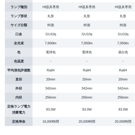
ランプ種別
Hf器具専用
Hf器具専用
Hf器具専用
ランプ形状
丸形
丸形
丸形
サイズ分類
85形
85形
85形
口金
GU10q
GU10q
GU10q
全光束
7,600lm
7,050lm
7,050lm
色
電球色
電球色
昼白色
色温度
-
-
-
平均演色評価数
Ra84
Ra84
Ra84
直径
20mm
20mm
20mm
外径
342mm
342mm
342mm
内径
256mm
256mm
256mm
定格ランプ電力
83.0W
83.0W
83.0W
消費電力
定格寿命
16,000時間
20,000時間
20,000時間