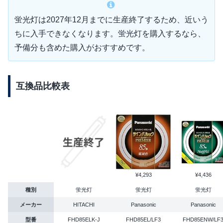
蛍光灯は2027年12月までに生産終了するため、近いう
ちに入手できなくなります。蛍光灯を購入するなら、
予備分も含めた購入がおすすめです。
互換品比較表
¥4,293
¥4,436
種別
蛍光灯
蛍光灯
蛍光灯
メーカー
HITACHI
Panasonic
Panasonic
型番
FHD85ELK-J
FHD85EL/LF3
FHD85ENW/LF