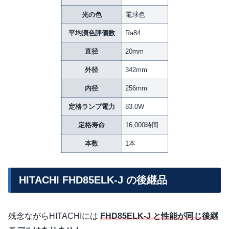
光の色
電球色
平均演色評価数
Ra84
直径
20mm
外径
342mm
内径
256mm
定格ランプ電力
83.0W
定格寿命
16,000時間
本数
1本
HITACHI FHD85ELK-J の後継品
残念ながらHITACHIには
FHD85ELK-J と性能が同じ後継