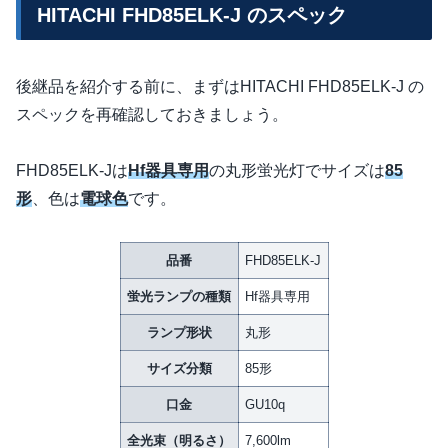
HITACHI FHD85ELK-J のスペック
後継品を紹介する前に、まずはHITACHI FHD85ELK-J の
スペックを再確認しておきましょう。
FHD85ELK-Jは
Hf器具専用
の丸形蛍光灯でサイズは
85
形
、色は
電球色
です。
品番
FHD85ELK-J
蛍光ランプの種類
Hf器具専用
ランプ形状
丸形
サイズ分類
85形
口金
GU10q
全光束（明るさ）
7,600lm