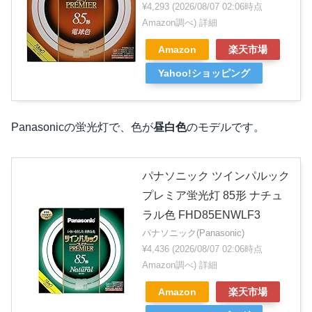
¥4,293
(2026/08/07 02:06時点
Amazon調べ)
詳細
Amazon
楽天市場
Yahoo!ショッピング
Panasonicの蛍光灯で、色が
昼白色
のモデルです。
パナソニック ツインパルック
プレミア蛍光灯 85形 ナチュ
ラル色 FHD85ENWLF3
パナソニック(Panasonic)
¥4,436
(2026/08/07 02:06時点
Amazon調べ)
詳細
Amazon
楽天市場