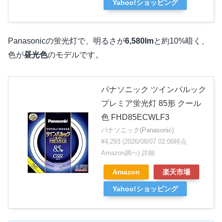
Yahoo!ショッピング
Panasonicの蛍光灯で、明るさが
6,580lm
と約10%暗く、
色が
昼光色
のモデルです。
パナソニック ツインパルック
プレミア蛍光灯 85形 クール
色 FHD85ECWLF3
パナソニック(Panasonic)
¥4,293
(2026/08/07 02:06時点
Amazon調べ)
詳細
Amazon
楽天市場
Yahoo!ショッピング