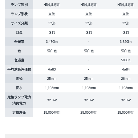
ランプ種別
Hf器具専用
Hf器具専用
Hf器具専用
ランプ形状
直管
直管
直管
サイズ分類
32形
32形
32形
口金
G13
G13
G13
全光束
3,470lm
-
3,520lm
色
昼白色
昼白色
昼白色
色温度
-
-
5000K
平均演色評価数
Ra83
-
Ra84
直径
25mm
25mm
26mm
長さ
1,198mm
1,198mm
1,198mm
定格ランプ電力
32.0W
32.0W
32.0W
消費電力
定格寿命
15,000時間
25,000時間
15,000時間