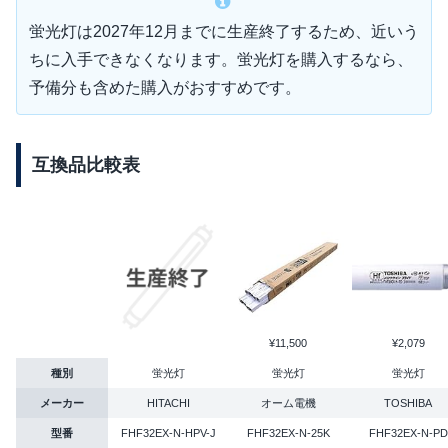
蛍光灯は2027年12月までに生産終了するため、近いう
ちに入手できなくなります。蛍光灯を購入するなら、
予備分も含めた購入がおすすめです。
互換品比較表
¥11,500
¥2,079
種別
蛍光灯
蛍光灯
蛍光灯
メーカー
HITACHI
オーム電機
TOSHIBA
型番
FHF32EX-N-HPV-J
FHF32EX-N-25K
FHF32EX-N-PD