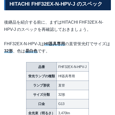
HITACHI FHF32EX-N-HPV-J のスペック
後継品を紹介する前に、まずはHITACHI FHF32EX-N-
HPV-J のスペックを再確認しておきましょう。
FHF32EX-N-HPV-Jは
Hf器具専用
の直管蛍光灯でサイズは
32形
、色は
昼白色
です。
品番
FHF32EX-N-HPV-J
蛍光ランプの種類
Hf器具専用
ランプ形状
直管
サイズ分類
32形
口金
G13
全光束（明るさ）
3,470lm