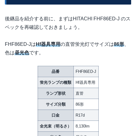
後継品を紹介する前に、まずはHITACHI FHF86ED-J のス
ペックを再確認しておきましょう。
FHF86ED-Jは
Hf器具専用
の直管蛍光灯でサイズは
86形
、
色は
昼光色
です。
品番
FHF86ED-J
蛍光ランプの種類
Hf器具専用
ランプ形状
直管
サイズ分類
86形
口金
R17d
全光束（明るさ）
8,130lm