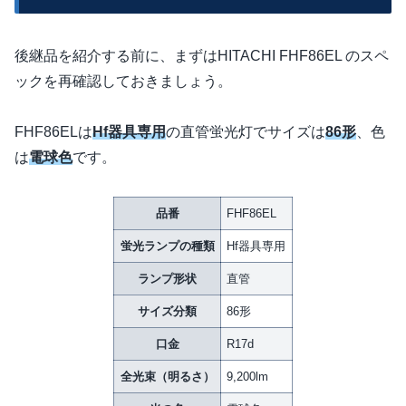
後継品を紹介する前に、まずはHITACHI FHF86EL のスペ
ックを再確認しておきましょう。
FHF86ELは
Hf器具専用
の直管蛍光灯でサイズは
86形
、色
は
電球色
です。
品番
FHF86EL
蛍光ランプの種類
Hf器具専用
ランプ形状
直管
サイズ分類
86形
口金
R17d
全光束（明るさ）
9,200lm