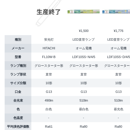
¥1,500
¥1,776
種別
蛍光灯
LED直管ランプ
LED直管ランプ
メーカー
HITACHI
オーム電機
オーム電機
型番
FL10W-B
LDF10SS･N/4/5
LDF10SS･D/4/5
ランプ種別
グロースターター形
グロースターター形
グロースターター
ランプ形状
直管
直管
直管
サイズ分類
10形
10形
10形
口金
G13
G13
G13
全光束
490lm
510lm
510lm
色
白色
昼白色
昼光色
色温度
-
-
-
平均演色評価数
Ra61
Ra80
Ra80