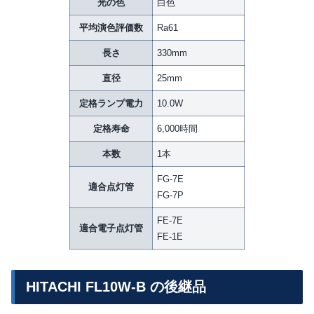
光の色
白色
平均演色評価数
Ra61
長さ
330mm
直径
25mm
定格ランプ電力
10.0W
定格寿命
6,000時間
本数
1本
FG-7E
適合点灯管
FG-7P
FE-7E
適合電子点灯管
FE-1E
HITACHI FL10W-B の後継品