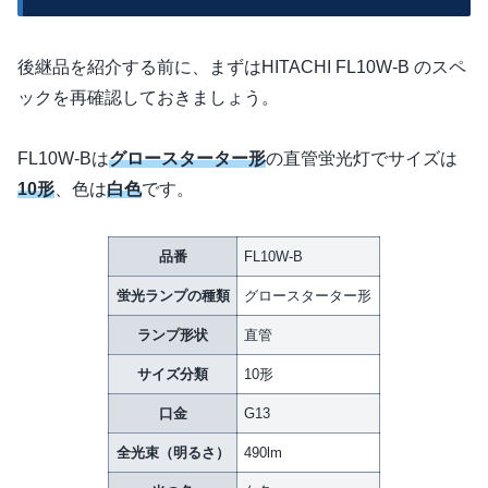
後継品を紹介する前に、まずはHITACHI FL10W-B のスペ
ックを再確認しておきましょう。
FL10W-Bは
グロースターター形
の直管蛍光灯でサイズは
10形
、色は
白色
です。
品番
FL10W-B
蛍光ランプの種類
グロースターター形
ランプ形状
直管
サイズ分類
10形
口金
G13
全光束（明るさ）
490lm