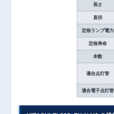
長さ
直径
定格ランプ電力
定格寿命
本数
適合点灯管
適合電子点灯管