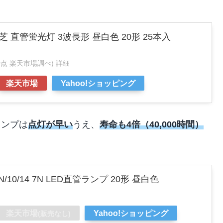
N 東芝 直管蛍光灯 3波長形 昼白色 20形 25本入
:03時点 楽天市場調べ)
詳細
楽天市場
Yahoo!ショッピング
ランプは
点灯が早い
うえ、
寿命も4倍（40,000時間）
/10/14 7N LED直管ランプ 20形 昼白色
楽天市場
Yahoo!ショッピング
(販売なし)