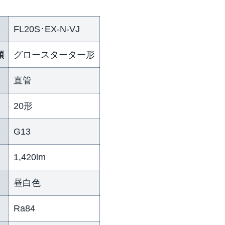
FL20S･EX-N-VJ
類
グロースターター形
直管
20形
G13
）
1,420lm
昼白色
Ra84