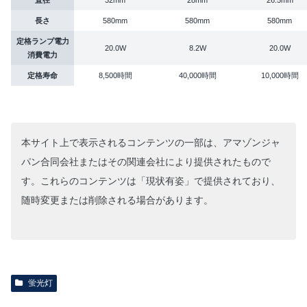
直径
32mm
28mm
26.5mm
長さ
580mm
580mm
580mm
定格ランプ電力
20.0W
8.2W
20.0W
消費電力
定格寿命
8,500時間
40,000時間
10,000時間
本サイト上で表示されるコンテンツの一部は、アマゾンジャ
パン合同会社またはその関連会社により提供されたもので
す。これらのコンテンツは「現状有姿」で提供されており、
随時変更または削除される場合があります。
蛍光灯