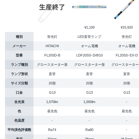
¥1,100
¥15,920
種別
蛍光灯
LED直管ランプ
蛍光灯
メーカー
HITACHI
オーム電機
オーム電機
型番
FL20SD-B
LDF20SS･D/8/10
FL20SS･EX-D
ランプ種別
グロースターター形
グロースターター形
グロースターター
ランプ形状
直管
直管
直管
サイズ分類
20形
20形
20形
口金
G13
G13
G13
全光束
1,070lm
1,000lm
-
色
昼光色
昼光色
昼光色
色温度
-
-
-
平均演色評価数
Ra74
Ra80
-