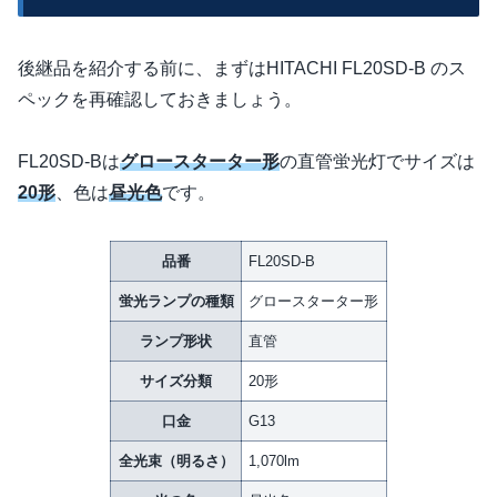
後継品を紹介する前に、まずはHITACHI FL20SD-B のス
ペックを再確認しておきましょう。
FL20SD-Bは
グロースターター形
の直管蛍光灯でサイズは
20形
、色は
昼光色
です。
品番
FL20SD-B
蛍光ランプの種類
グロースターター形
ランプ形状
直管
サイズ分類
20形
口金
G13
全光束（明るさ）
1,070lm