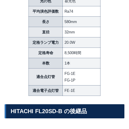
光の色
昼光色
平均演色評価数
Ra74
長さ
580mm
直径
32mm
定格ランプ電力
20.0W
定格寿命
8,500時間
本数
1本
FG-1E
適合点灯管
FG-1P
適合電子点灯管
FE-1E
HITACHI FL20SD-B の後継品