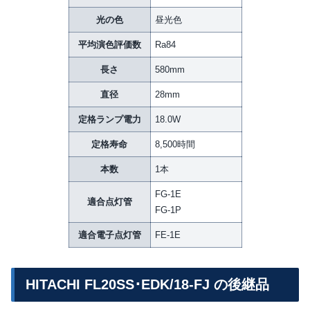
光の色
昼光色
平均演色評価数
Ra84
長さ
580mm
直径
28mm
定格ランプ電力
18.0W
定格寿命
8,500時間
本数
1本
FG-1E
適合点灯管
FG-1P
適合電子点灯管
FE-1E
HITACHI FL20SS･EDK/18-FJ の後継品