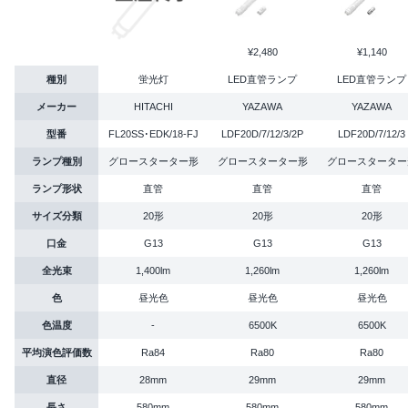
¥2,480
¥1,140
種別
蛍光灯
LED直管ランプ
LED直管ランプ
メーカー
HITACHI
YAZAWA
YAZAWA
型番
FL20SS･EDK/18-FJ
LDF20D/7/12/3/2P
LDF20D/7/12/3
ランプ種別
グロースターター形
グロースターター形
グロースターター
ランプ形状
直管
直管
直管
サイズ分類
20形
20形
20形
口金
G13
G13
G13
全光束
1,400lm
1,260lm
1,260lm
色
昼光色
昼光色
昼光色
色温度
-
6500K
6500K
平均演色評価数
Ra84
Ra80
Ra80
直径
28mm
29mm
29mm
長さ
580mm
580mm
580mm