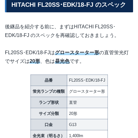
HITACHI FL20SS･EDK/18-FJ のスペック
後継品を紹介する前に、まずはHITACHI FL20SS･
EDK/18-FJ のスペックを再確認しておきましょう。
FL20SS･EDK/18-FJは
グロースターター形
の直管蛍光灯
でサイズは
20形
、色は
昼光色
です。
品番
FL20SS･EDK/18-FJ
蛍光ランプの種類
グロースターター形
ランプ形状
直管
サイズ分類
20形
口金
G13
全光束（明るさ）
1,400lm