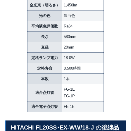
全光束（明るさ）
1,450lm
光の色
温白色
平均演色評価数
Ra84
長さ
580mm
直径
28mm
定格ランプ電力
18.0W
定格寿命
8,500時間
本数
1本
FG-1E
適合点灯管
FG-1P
適合電子点灯管
FE-1E
HITACHI FL20SS･EX-WW/18-J の後継品