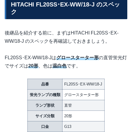
HITACHI FL20SS･EX-WW/18-J のスペッ
ク
後継品を紹介する前に、まずはHITACHI FL20SS･EX-
WW/18-J のスペックを再確認しておきましょう。
FL20SS･EX-WW/18-Jは
グロースターター形
の直管蛍光灯
でサイズは
20形
、色は
温白色
です。
品番
FL20SS･EX-WW/18-J
蛍光ランプの種類
グロースターター形
ランプ形状
直管
サイズ分類
20形
口金
G13