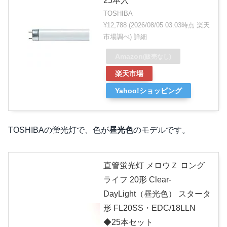
25本入
TOSHIBA
¥12,788
(2026/08/05 03:03時点 楽天
市場調べ)
詳細
Amazon
(販売なし)
楽天市場
Yahoo!ショッピング
TOSHIBAの蛍光灯で、色が
昼光色
のモデルです。
直管蛍光灯 メロウＺ ロング
ライフ 20形 Clear-
DayLight（昼光色） スタータ
形 FL20SS・EDC/18LLN
◆25本セット