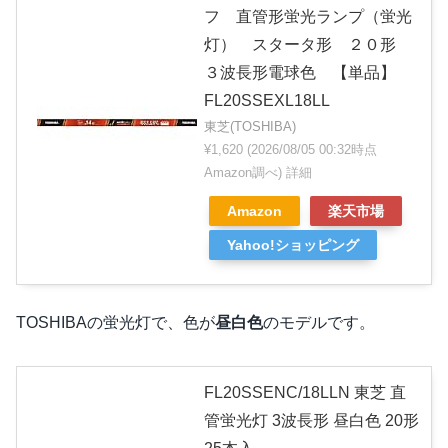
フ 直管形蛍光ランプ（蛍光
灯） スタータ形 ２０形
３波長形電球色 【単品】
FL20SSEXL18LL
東芝(TOSHIBA)
¥1,620
(2026/08/05 00:32時点
Amazon調べ)
詳細
Amazon
楽天市場
Yahoo!ショッピング
TOSHIBAの蛍光灯で、色が
昼白色
のモデルです。
FL20SSENC/18LLN 東芝 直
管蛍光灯 3波長形 昼白色 20形