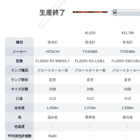
¥1,620
¥12,788
種別
蛍光灯
蛍光灯
蛍光灯
メーカー
HITACHI
TOSHIBA
TOSHIBA
型番
FL20SS･EX-WW/18-J
FL20SS･EX-L/18LL
FL20SS･ENC/18L
ランプ種別
グロースターター形
グロースターター形
グロースターター
ランプ形状
直管
直管
直管
サイズ分類
20形
20形
20形
口金
G13
G13
G13
全光束
1,450lm
1,470lm
1,550lm
色
温白色
電球色
昼白色
色温度
-
-
-
平均演色評価数
Ra84
-
-