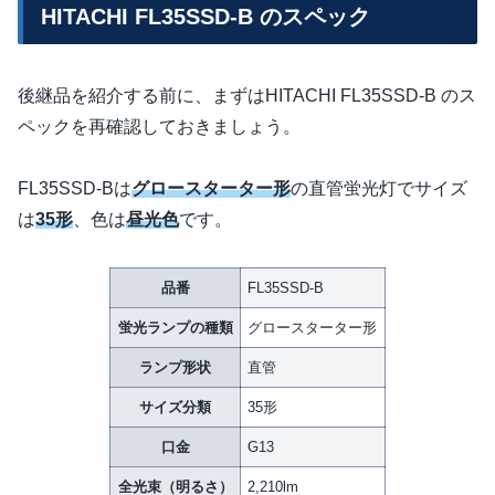
HITACHI FL35SSD-B のスペック
後継品を紹介する前に、まずはHITACHI FL35SSD-B のス
ペックを再確認しておきましょう。
FL35SSD-Bは
グロースターター形
の直管蛍光灯でサイズ
は
35形
、色は
昼光色
です。
品番
FL35SSD-B
蛍光ランプの種類
グロースターター形
ランプ形状
直管
サイズ分類
35形
口金
G13
全光束（明るさ）
2,210lm