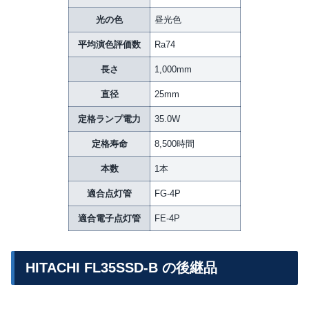
光の色
昼光色
平均演色評価数
Ra74
長さ
1,000mm
直径
25mm
定格ランプ電力
35.0W
定格寿命
8,500時間
本数
1本
適合点灯管
FG-4P
適合電子点灯管
FE-4P
HITACHI FL35SSD-B の後継品