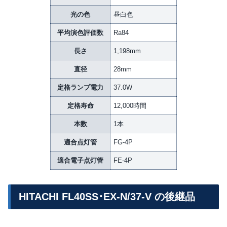
光の色
昼白色
平均演色評価数
Ra84
長さ
1,198mm
直径
28mm
定格ランプ電力
37.0W
定格寿命
12,000時間
本数
1本
適合点灯管
FG-4P
適合電子点灯管
FE-4P
HITACHI FL40SS･EX-N/37-V の後継品