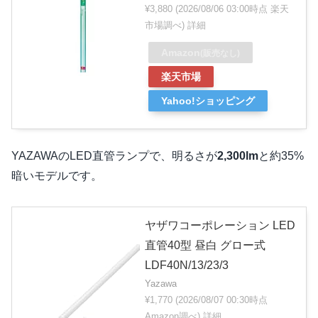
¥3,880
(2026/08/06 03:00時点 楽天
市場調べ)
詳細
Amazon
(販売なし)
楽天市場
Yahoo!ショッピング
YAZAWAのLED直管ランプで、明るさが
2,300lm
と約35%
暗いモデルです。
ヤザワコーポレーション LED
直管40型 昼白 グロー式
LDF40N/13/23/3
Yazawa
¥1,770
(2026/08/07 00:30時点
Amazon調べ)
詳細