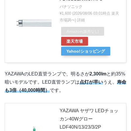
パナソニック
¥1,600
(2026/08/06 03:01時点 楽天
市場調べ)
詳細
Amazon
(販売なし)
楽天市場
Yahoo!ショッピング
YAZAWAのLED直管ランプで、明るさが
2,300lm
と約35%
暗いモデルです。LED直管ランプは
点灯が早い
うえ、
寿命
も3倍（40,000時間）
です。
YAZAWA ヤザワ LEDチョッ
カン40Wグロー
LDF40N/13/23/3/2P