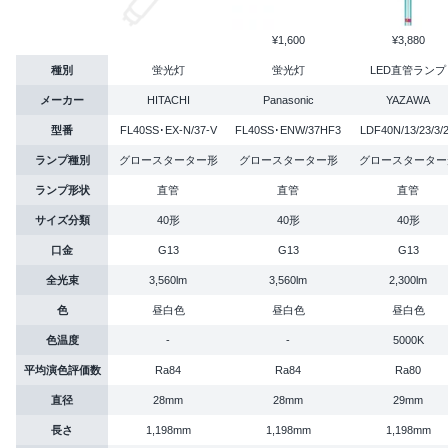
¥1,600
¥3,880
種別
蛍光灯
蛍光灯
LED直管ランプ
メーカー
HITACHI
Panasonic
YAZAWA
型番
FL40SS･EX-N/37-V
FL40SS･ENW/37HF3
LDF40N/13/23/3/
ランプ種別
グロースターター形
グロースターター形
グロースターター
ランプ形状
直管
直管
直管
サイズ分類
40形
40形
40形
口金
G13
G13
G13
全光束
3,560lm
3,560lm
2,300lm
色
昼白色
昼白色
昼白色
色温度
-
-
5000K
平均演色評価数
Ra84
Ra84
Ra80
直径
28mm
28mm
29mm
長さ
1,198mm
1,198mm
1,198mm