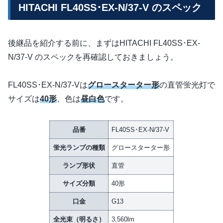
HITACHI FL40SS･EX-N/37-V のスペック
後継品を紹介する前に、まずはHITACHI FL40SS･EX-
N/37-V のスペックを再確認しておきましょう。
FL40SS･EX-N/37-Vは
グロースターター形
の直管蛍光灯で
サイズは
40形
、色は
昼白色
です。
品番
FL40SS･EX-N/37-V
蛍光ランプの種類
グロースターター形
ランプ形状
直管
サイズ分類
40形
口金
G13
全光束（明るさ）
3,560lm