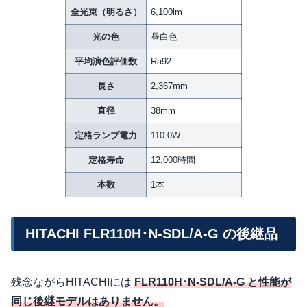
全光束（明るさ）
6,100lm
光の色
昼白色
平均演色評価数
Ra92
長さ
2,367mm
直径
38mm
定格ランプ電力
110.0W
定格寿命
12,000時間
本数
1本
HITACHI FLR110H･N-SDL/A-G の後継品
残念ながらHITACHIには
FLR110H･N-SDL/A-G と性能が
同じ後継モデルはありません。