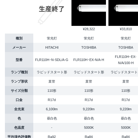
¥28,322
¥33,810
種別
蛍光灯
蛍光灯
蛍光灯
メーカー
HITACHI
TOSHIBA
TOSHIBA
FLR110H･EX-
型番
FLR110H･N-SDL/A-G
FLR110H･EX-N/A-H
N/A/100-H
ランプ種別
ラピッドスタート形
ラピッドスタート形
ラピッドスタート
ランプ形状
直管
直管
直管
サイズ分類
110形
110形
110形
口金
R17d
R17d
R17d
全光束
6,100lm
9,220lm
9,220lm
色
昼白色
昼白色
昼白色
色温度
-
5000K
5000K
平均演色評価数
Ra92
Ra84
Ra84