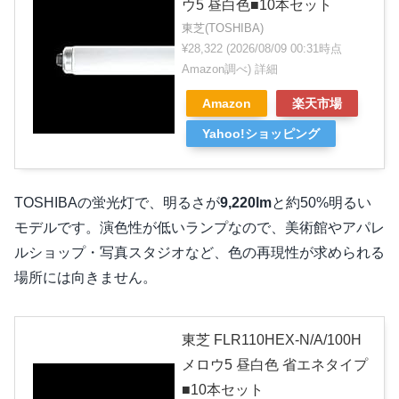
ウ5 昼白色■10本セット
東芝(TOSHIBA)
¥28,322
(2026/08/09 00:31時点
Amazon調べ)
詳細
Amazon
楽天市場
Yahoo!ショッピング
TOSHIBAの蛍光灯で、明るさが
9,220lm
と約50%明るい
モデルです。演色性が低いランプなので、美術館やアパレ
ルショップ・写真スタジオなど、色の再現性が求められる
場所には向きません。
東芝 FLR110HEX-N/A/100H
メロウ5 昼白色 省エネタイプ
■10本セット