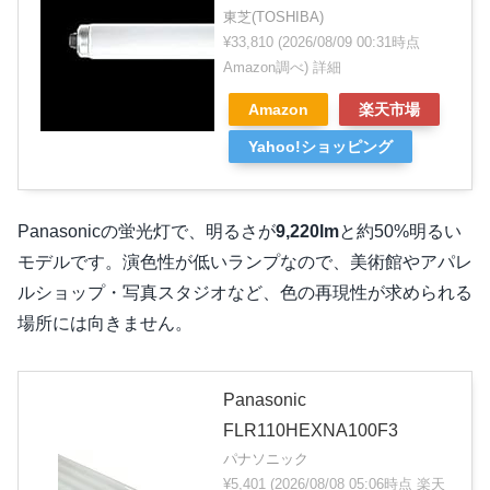
東芝(TOSHIBA)
¥33,810
(2026/08/09 00:31時点
Amazon調べ)
詳細
Amazon
楽天市場
Yahoo!ショッピング
Panasonicの蛍光灯で、明るさが
9,220lm
と約50%明るい
モデルです。演色性が低いランプなので、美術館やアパレ
ルショップ・写真スタジオなど、色の再現性が求められる
場所には向きません。
Panasonic
FLR110HEXNA100F3
パナソニック
¥5,401
(2026/08/08 05:06時点 楽天