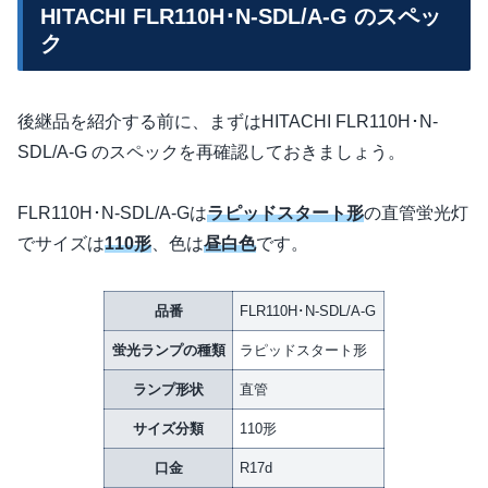
HITACHI FLR110H･N-SDL/A-G のスペッ
ク
後継品を紹介する前に、まずはHITACHI FLR110H･N-
SDL/A-G のスペックを再確認しておきましょう。
FLR110H･N-SDL/A-Gは
ラピッドスタート形
の直管蛍光灯
でサイズは
110形
、色は
昼白色
です。
品番
FLR110H･N-SDL/A-G
蛍光ランプの種類
ラピッドスタート形
ランプ形状
直管
サイズ分類
110形
口金
R17d