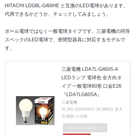
HITACHI LDG8L-G/60HE と互換のLED電球があります。
代用できるかどうか、チェックしてみましょう。
ボール電球ではなく一般電球タイプです。三菱電機の同等
スペックのLED電球で、密閉型器具に対応するモデルで
す。
三菱電機 LDA7L-G/60/S-A
LEDランプ 電球色 全方向タ
イプ 一般電球60形 口金E26
『LDA7LG60SA』
三菱電機
¥2,942
(2026/08/07 04:36時点 楽天
市場調べ)
詳細
Amazon
(販売なし)