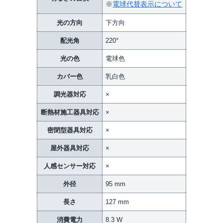
※
電球代替表示について
光の方向
下方向
配光角
220°
光の色
電球色
カバー色
乳白色
調光器対応
×
断熱材施工器具対応
×
密閉型器具対応
×
屋外器具対応
×
人感センサー対応
×
外径
95 mm
長さ
127 mm
消費電力
8.3 W