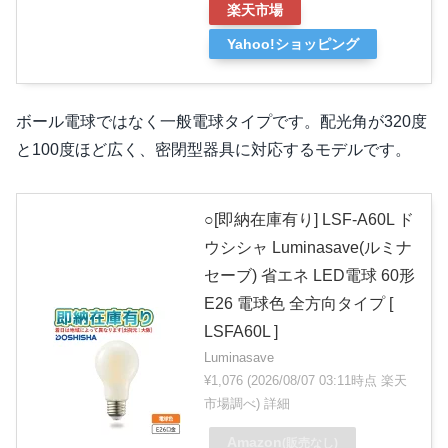
楽天市場
Yahoo!ショッピング
ボール電球ではなく一般電球タイプです。配光角が320度
と100度ほど広く、密閉型器具に対応するモデルです。
○[即納在庫有り] LSF-A60L ド
ウシシャ Luminasave(ルミナ
セーブ) 省エネ LED電球 60形
E26 電球色 全方向タイプ [
LSFA60L ]
Luminasave
¥1,076
(2026/08/07 03:11時点 楽天
市場調べ)
詳細
Amazon
(販売なし)