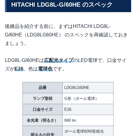
HITACHI LDG8L-G/60HE のスペック
後継品を紹介する前に、まずはHITACHI LDG8L-
G/60HE（LDG8LG60HE） のスペックを再確認しておき
ましょう。
LDG8L-G/60HEは
広配光タイプ
のLED電球で、口金サイ
ズが
E26
、色は
電球色
です。
品番
LDG8LG60HE
ランプ形状
G形（ボール電球）
口金サイズ
E26
全光束（明るさ）
840 lm
ボール電球60W形相当
明るさの目安