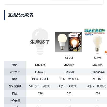
互換品比較表
¥2,942
¥1,076
種別
LED電球
LED電球
LED電球
メーカー
HITACHI
三菱電機
Luminasave
型番
LDG8L-G/60HE
LDA7L-G/60/S-A
LSF-A60L
ランプ形状
G形（ボール電球）
A形（一般電球）
A形（一般電球
口金
E26
E26
E26
中心光度
-
-
-