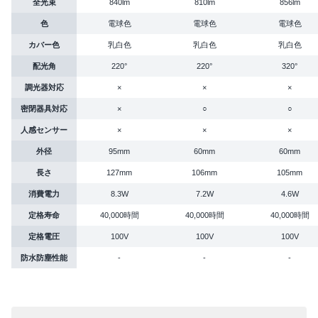
全光束
840lm
810lm
856lm
色
電球色
電球色
電球色
カバー色
乳白色
乳白色
乳白色
配光角
220°
220°
320°
調光器対応
×
×
×
密閉器具対応
×
○
○
人感センサー
×
×
×
外径
95mm
60mm
60mm
長さ
127mm
106mm
105mm
消費電力
8.3W
7.2W
4.6W
定格寿命
40,000時間
40,000時間
40,000時間
定格電圧
100V
100V
100V
防水防塵性能
-
-
-