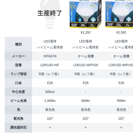
¥1,292
¥1,582
LED電球
LED電球
LED電球
種別
ハイビーム電球形
ハイビーム電球形
ハイビーム電球
メーカー
HITACHI
オーム電機
オーム電機
型番
LDR14D-H/F
LDR11D-W/P100
LDR15D-W/P15
ランプ形状
R形（レフ形）
R形（レフ形）
R形（レフ形）
口金
E26
E26
E26
中心光度
600cd
-
-
ビーム光束
1,400lm
660lm
990lm
色
昼光色
昼光色
昼光色
配光角
110°
110°
110°
調光器対応
×
×
×