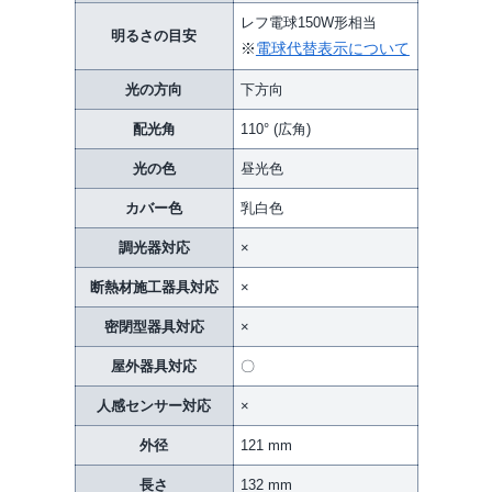
レフ電球150W形相当
明るさの目安
※
電球代替表示について
光の方向
下方向
配光角
110° (広角)
光の色
昼光色
カバー色
乳白色
調光器対応
×
断熱材施工器具対応
×
密閉型器具対応
×
屋外器具対応
〇
人感センサー対応
×
外径
121 mm
長さ
132 mm