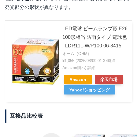
発光部分の形状が異なります。
LED電球 ビームランプ形 E26
100形相当 防雨タイプ 電球色
_LDR11L-W/P100 06-3415
オーム（OHM）
¥1,055
(2026/08/09 01:37時点
Amazon調べ)
詳細
Amazon
楽天市場
Yahoo!ショッピング
互換品比較表