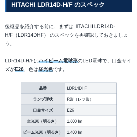
HITACHI LDR14D-H/F のスペック
後継品を紹介する前に、まずはHITACHI LDR14D-
H/F（LDR14DHF） のスペックを再確認しておきましょ
う。
LDR14D-H/Fは
ハイビーム電球形
のLED電球で、口金サイ
ズが
E26
、色は
昼光色
です。
品番
LDR14DHF
ランプ形状
R形（レフ形）
口金サイズ
E26
全光束（明るさ）
1,800 lm
ビーム光束（明るさ）
1,400 lm