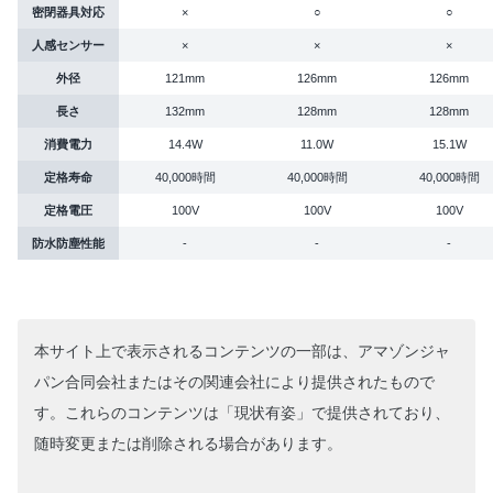
密閉器具対応
×
○
○
人感センサー
×
×
×
外径
121mm
126mm
126mm
長さ
132mm
128mm
128mm
消費電力
14.4W
11.0W
15.1W
定格寿命
40,000時間
40,000時間
40,000時間
定格電圧
100V
100V
100V
防水防塵性能
-
-
-
本サイト上で表示されるコンテンツの一部は、アマゾンジャ
パン合同会社またはその関連会社により提供されたもので
す。これらのコンテンツは「現状有姿」で提供されており、
随時変更または削除される場合があります。