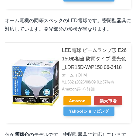
オーム電機の同等スペックのLED電球です。密閉型器具に
対応しています。発光部分の形状が異なります。
LED電球 ビームランプ形 E26
150形相当 防雨タイプ 昼光色
_LDR15D-W/P150 06-3418
オーム（OHM）
¥1,582
(2026/08/09 01:37時点
Amazon調べ)
詳細
Amazon
楽天市場
Yahoo!ショッピング
色が
電球色
のモデルです。密閉型器具に対応しています。