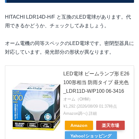
HITACHI LDR14D-H/F と互換のLED電球があります。代
用できるかどうか、チェックしてみましょう。
オーム電機の同等スペックのLED電球です。密閉型器具に
対応しています。発光部分の形状が異なります。
LED電球 ビームランプ形 E26
100形相当 防雨タイプ 昼光色
_LDR11D-W/P100 06-3416
オーム（OHM）
¥1,292
(2026/08/09 01:37時点
Amazon調べ)
詳細
Amazon
楽天市場
Yahoo!ショッピング