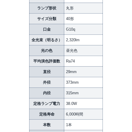
ランプ形状
丸形
サイズ分類
40形
口金
G10q
全光束（明るさ）
2,320lm
光の色
昼光色
平均演色評価数
Ra74
直径
29mm
外径
373mm
内径
315mm
定格ランプ電力
38.0W
定格寿命
6,000時間
本数
1本