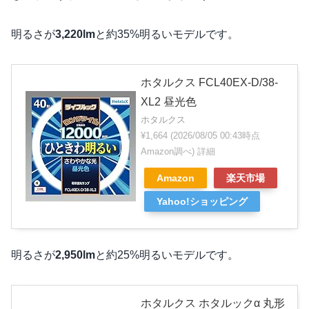
明るさが
3,220lm
と約35%明るいモデルです。
ホタルクス FCL40EX-D/38-
XL2 昼光色
ホタルクス
¥1,664
(2026/08/05 00:43時点
Amazon調べ)
詳細
Amazon
楽天市場
Yahoo!ショッピング
明るさが
2,950lm
と約25%明るいモデルです。
ホタルクス ホタルックα 丸形