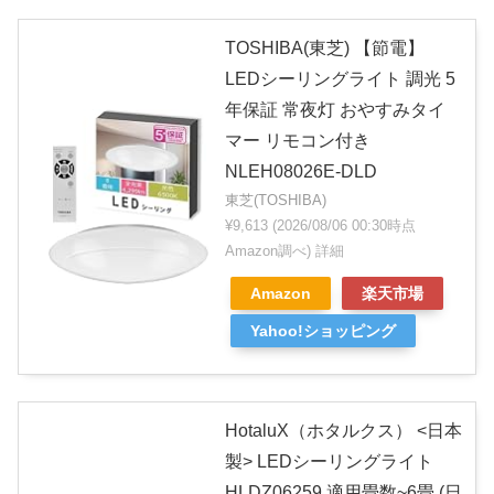
TOSHIBA(東芝) 【節電】
LEDシーリングライト 調光 5
年保証 常夜灯 おやすみタイ
マー リモコン付き
NLEH08026E-DLD
東芝(TOSHIBA)
¥9,613
(2026/08/06 00:30時点
Amazon調べ)
詳細
Amazon
楽天市場
Yahoo!ショッピング
HotaluX（ホタルクス） <日本
製> LEDシーリングライト
HLDZ06259 適用畳数~6畳 (日