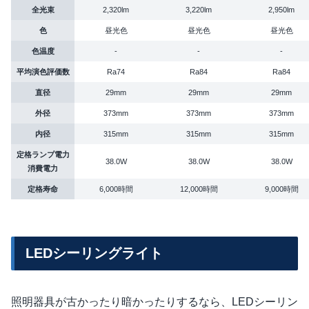
全光束
2,320lm
3,220lm
2,950lm
色
昼光色
昼光色
昼光色
色温度
-
-
-
平均演色評価数
Ra74
Ra84
Ra84
直径
29mm
29mm
29mm
外径
373mm
373mm
373mm
内径
315mm
315mm
315mm
定格ランプ電力
38.0W
38.0W
38.0W
消費電力
定格寿命
6,000時間
12,000時間
9,000時間
LEDシーリングライト
照明器具が古かったり暗かったりするなら、LEDシーリン