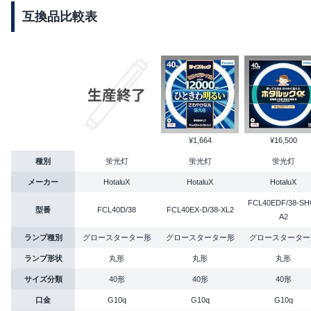
互換品比較表
¥1,664
¥16,500
種別
蛍光灯
蛍光灯
蛍光灯
メーカー
HotaluX
HotaluX
HotaluX
FCL40EDF/38-SH
型番
FCL40D/38
FCL40EX-D/38-XL2
A2
ランプ種別
グロースターター形
グロースターター形
グロースターター
ランプ形状
丸形
丸形
丸形
サイズ分類
40形
40形
40形
口金
G10q
G10q
G10q