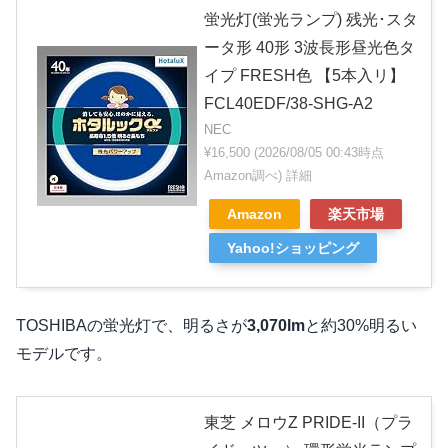
蛍光灯(蛍光ランプ) 残光･スタ
ータ形 40形 3波長形昼光色タ
イプ FRESH色 【5本入リ】
FCL40EDF/38-SHG-A2
NEC
¥16,500
(2026/08/05 00:43時点
Amazon調べ)
詳細
Amazon
楽天市場
Yahoo!ショッピング
TOSHIBAの蛍光灯で、明るさが
3,070lm
と約30%明るい
モデルです。
東芝 メロウZ PRIDE-II（プラ