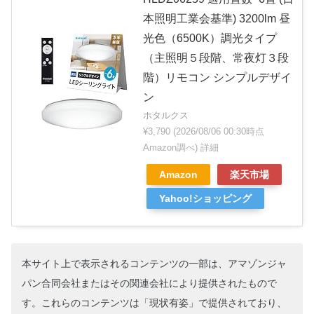
本照明工業会基準) 3200lm 昼
光色（6500K）調光タイプ
（主照明５段階、常夜灯３段
階）リモコン シンプルデザイ
ン
ホタルクス
¥3,790
(2026/08/06 00:30時点
Amazon調べ)
詳細
Amazon
楽天市場
Yahoo!ショッピング
本サイト上で表示されるコンテンツの一部は、アマゾンジャ
パン合同会社またはその関連会社により提供されたもので
す。これらのコンテンツは「現状有姿」で提供されており、