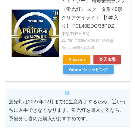
イド・ツー） 環形蛍光ランプ
（蛍光灯） スタータ形 40形
クリアデイライト 【5本入
り】 FCL40EDC/38PDZ
東芝(TOSHIBA)
¥4,780
(2026/08/05 00:33時点
Amazon調べ)
詳細
Amazon
楽天市場
Yahoo!ショッピング
蛍光灯は2027年12月までに生産終了するため、近いう
ちに入手できなくなります。蛍光灯を購入するなら、
予備分も含めた購入がおすすめです。