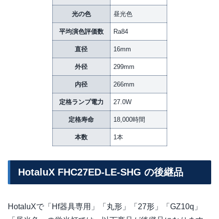
光の色
昼光色
平均演色評価数
Ra84
直径
16mm
外径
299mm
内径
266mm
定格ランプ電力
27.0W
定格寿命
18,000時間
本数
1本
HotaluX FHC27ED-LE-SHG の後継品
HotaluXで「Hf器具専用」「丸形」「27形」「GZ10q」