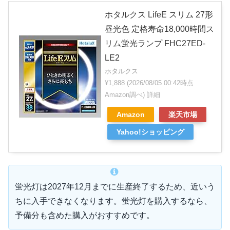
ホタルクス LifeE スリム 27形
昼光色 定格寿命18,000時間ス
リム蛍光ランプ FHC27ED-
LE2
ホタルクス
¥1,888
(2026/08/05 00:42時点
Amazon調べ)
詳細
Amazon
楽天市場
Yahoo!ショッピング
蛍光灯は2027年12月までに生産終了するため、近いう
ちに入手できなくなります。蛍光灯を購入するなら、
予備分も含めた購入がおすすめです。