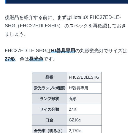
後継品を紹介する前に、まずはHotaluX FHC27ED-LE-
SHG（FHC27EDLESHG） のスペックを再確認しておき
ましょう。
FHC27ED-LE-SHGは
Hf器具専用
の丸形蛍光灯でサイズは
27形
、色は
昼光色
です。
品番
FHC27EDLESHG
蛍光ランプの種類
Hf器具専用
ランプ形状
丸形
サイズ分類
27形
口金
GZ10q
全光束（明るさ）
2,170lm