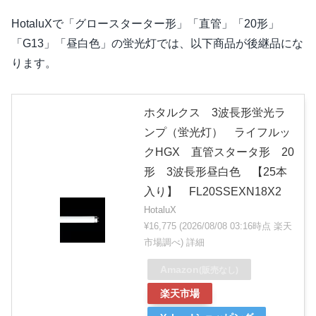
HotaluXで「グロースターター形」「直管」「20形」
「G13」「昼白色」の蛍光灯では、以下商品が後継品にな
ります。
ホタルクス 3波長形蛍光ラ
ンプ（蛍光灯） ライフルッ
クHGX 直管スタータ形 20
形 3波長形昼白色 【25本
入り】 FL20SSEXN18X2
HotaluX
¥16,775
(2026/08/08 03:16時点 楽天
市場調べ)
詳細
Amazon
(販売なし)
楽天市場