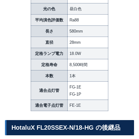
光の色
昼白色
平均演色評価数
Ra88
長さ
580mm
直径
28mm
定格ランプ電力
18.0W
定格寿命
8,500時間
本数
1本
FG-1E
適合点灯管
FG-1P
適合電子点灯管
FE-1E
HotaluX FL20SSEX-N/18-HG の後継品