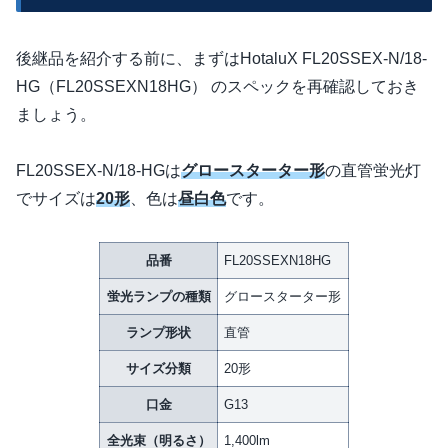
後継品を紹介する前に、まずはHotaluX FL20SSEX-N/18-
HG（FL20SSEXN18HG） のスペックを再確認しておき
ましょう。
FL20SSEX-N/18-HGは
グロースターター形
の直管蛍光灯
でサイズは
20形
、色は
昼白色
です。
品番
FL20SSEXN18HG
蛍光ランプの種類
グロースターター形
ランプ形状
直管
サイズ分類
20形
口金
G13
全光束（明るさ）
1,400lm