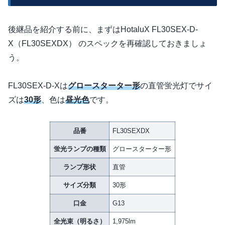
後継品を紹介する前に、まずはHotaluX FL30SEX-D-
X（FL30SEXDX） のスペックを再確認しておきましょ
う。
FL30SEX-D-Xは
グロースターター形
の直管蛍光灯でサイ
ズは
30形
、色は
昼光色
です。
品番
FL30SEXDX
蛍光ランプの種類
グロースターター形
ランプ形状
直管
サイズ分類
30形
口金
G13
全光束（明るさ）
1,975lm