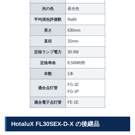
光の色
昼光色
平均演色評価数
Ra84
長さ
630mm
直径
32mm
定格ランプ電力
30.0W
定格寿命
8,500時間
本数
1本
FG-1E
適合点灯管
FG-1P
適合電子点灯管
FE-1E
HotaluX FL30SEX-D-X の後継品