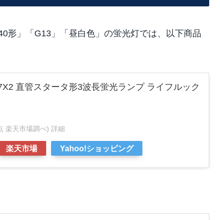
「40形」「G13」「昼白色」の蛍光灯では、以下商品
SEXN37X2 直管スタータ形3波長蛍光ランプ ライフルック
14時点 楽天市場調べ)
詳細
楽天市場
Yahoo!ショッピング