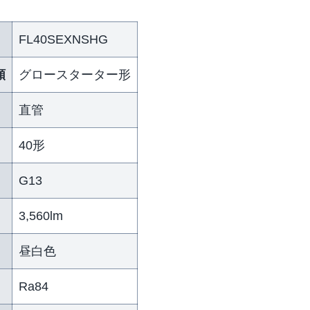
FL40SEXNSHG
類
グロースターター形
直管
40形
G13
）
3,560lm
昼白色
Ra84