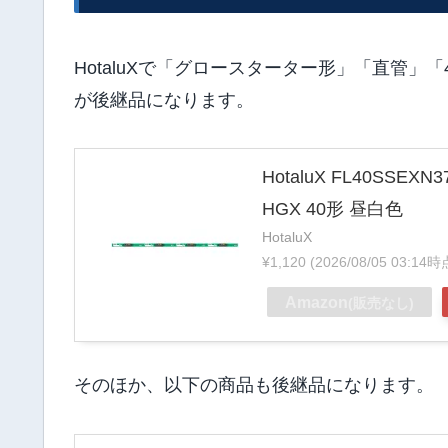
HotaluXで「グロースターター形」「直管」
が後継品になります。
HotaluX FL40S
HGX 40形 昼白色
HotaluX
¥1,120
(2026/08/05 03:
Amazon
(販売なし)
そのほか、以下の商品も後継品になります。