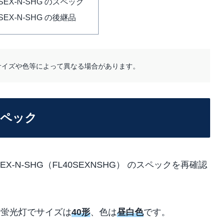
40SEX-N-SHG のスペック
40SEX-N-SHG の後継品
サイズや色等によって異なる場合があります。
のスペック
EX-N-SHG（FL40SEXNSHG） のスペックを再確認
管蛍光灯でサイズは
40形
、色は
昼白色
です。