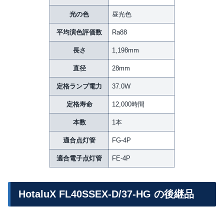
光の色
昼光色
平均演色評価数
Ra88
長さ
1,198mm
直径
28mm
定格ランプ電力
37.0W
定格寿命
12,000時間
本数
1本
適合点灯管
FG-4P
適合電子点灯管
FE-4P
HotaluX FL40SSEX-D/37-HG の後継品