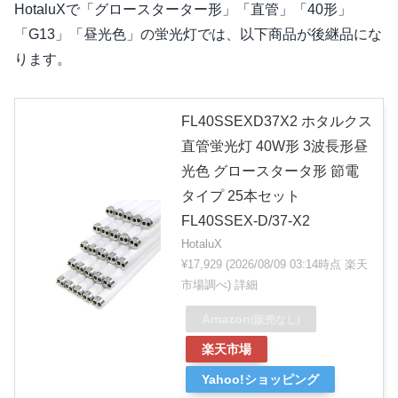
HotaluXで「グロースターター形」「直管」「40形」
「G13」「昼光色」の蛍光灯では、以下商品が後継品にな
ります。
FL40SSEXD37X2 ホタルクス
直管蛍光灯 40W形 3波長形昼
光色 グロースタータ形 節電
タイプ 25本セット
FL40SSEX-D/37-X2
HotaluX
¥17,929
(2026/08/09 03:14時点 楽天
市場調べ)
詳細
Amazon
(販売なし)
楽天市場
Yahoo!ショッピング