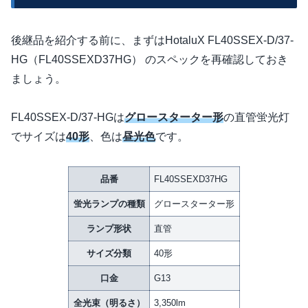
後継品を紹介する前に、まずはHotaluX FL40SSEX-D/37-
HG（FL40SSEXD37HG） のスペックを再確認しておき
ましょう。
FL40SSEX-D/37-HGは
グロースターター形
の直管蛍光灯
でサイズは
40形
、色は
昼光色
です。
品番
FL40SSEXD37HG
蛍光ランプの種類
グロースターター形
ランプ形状
直管
サイズ分類
40形
口金
G13
全光束（明るさ）
3,350lm