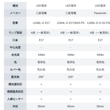
種別
LED電球
LED電球
LED電球
メーカー
三菱電機
三菱電機
Panasonic
型番
LDA6L-G-E17
LDA4L-G-E17/40/S-PS
LDA5L-D-G-E17/S
ランプ形状
A形（一般電球）
A形（一般電球）
A形（一般電球
口金
E17
E17
E17
中心光度
-
-
-
全光束
440lm
440lm
440lm
色
電球色
電球色
電球色
カバー色
乳白色
乳白色
乳白色
配光角
290°
220°
260°
調光器対応
×
×
×
密閉器具対応
○
○
○
人感センサー
×
×
×
外径
35mm
35mm
35mm