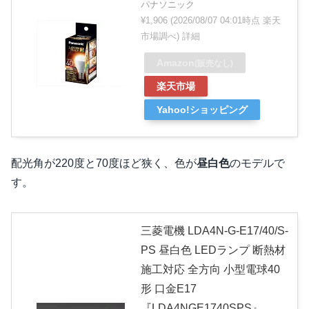
パナソニック
¥1,906
(2026/08/07 04:01時点 楽天
市場調べ)
詳細
Amazon
(販売なし)
楽天市場
Yahoo!ショッピング
配光角が220度と70度ほど狭く、色が
昼白色
のモデルで
す。
三菱電機 LDA4N-G-E17/40/S-
PS 昼白色 LEDランプ 断熱材
施工対応 全方向 小型電球40
形 口金E17
『LDA4NGE1740SPS』