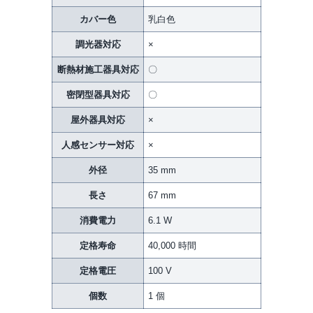
カバー色
乳白色
調光器対応
×
断熱材施工器具対応
〇
密閉型器具対応
〇
屋外器具対応
×
人感センサー対応
×
外径
35 mm
長さ
67 mm
消費電力
6.1 W
定格寿命
40,000 時間
定格電圧
100 V
個数
1 個