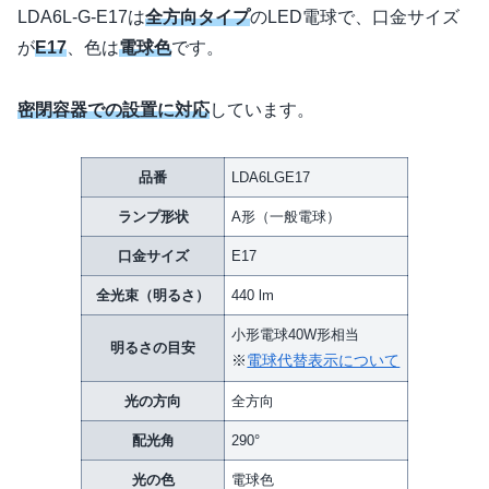
LDA6L-G-E17は
全方向タイプ
のLED電球で、口金サイズ
が
E17
、色は
電球色
です。
密閉容器での設置に対応
しています。
品番
LDA6LGE17
ランプ形状
A形（一般電球）
口金サイズ
E17
全光束（明るさ）
440 lm
小形電球40W形相当
明るさの目安
※
電球代替表示について
光の方向
全方向
配光角
290°
光の色
電球色