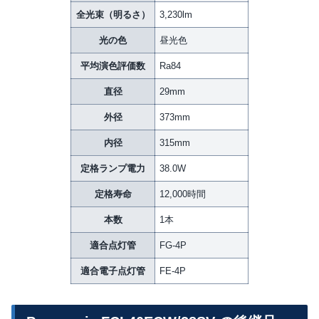
全光束（明るさ）
3,230lm
光の色
昼光色
平均演色評価数
Ra84
直径
29mm
外径
373mm
内径
315mm
定格ランプ電力
38.0W
定格寿命
12,000時間
本数
1本
適合点灯管
FG-4P
適合電子点灯管
FE-4P