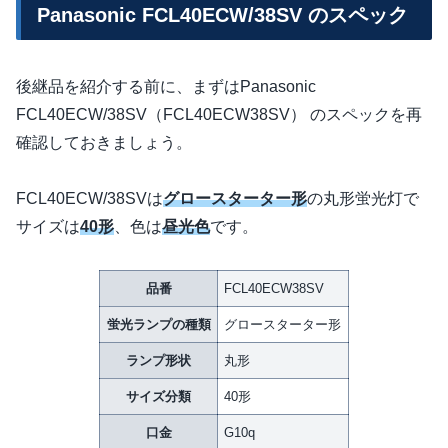
Panasonic FCL40ECW/38SV のスペック
後継品を紹介する前に、まずはPanasonic
FCL40ECW/38SV（FCL40ECW38SV） のスペックを再
確認しておきましょう。
FCL40ECW/38SVは
グロースターター形
の丸形蛍光灯で
サイズは
40形
、色は
昼光色
です。
品番
FCL40ECW38SV
蛍光ランプの種類
グロースターター形
ランプ形状
丸形
サイズ分類
40形
口金
G10q