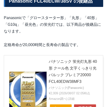
Panasonic FCL40ECW/38SV の後継品
Panasonicで「グロースターター形」「丸形」「40形」
「G10q」「昼光色」の蛍光灯では、以下商品が後継品に
なります。
定格寿命が20,000時間と長寿命の製品です。
パナソニック 蛍光灯丸形 40
形 クール色 文字くっきり光
パルック プレミア20000
FCL40EDW38MF3
パナソニック(Panasonic)
¥2,009
(2026/08/07 02:05時点
Amazon調べ)
詳細