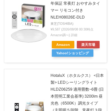
年保証 常夜灯 おやすみタイ
マー リモコン付き
NLEH08026E-DLD
東芝(TOSHIBA)
¥9,587
(2026/08/08 00:30時点
Amazon調べ)
詳細
Amazon
楽天市場
Yahoo!ショッピング
HotaluX（ホタルクス） <日本
製> LEDシーリングライト
HLDZ06259 適用畳数~6畳 (日
本照明工業会基準) 3200lm 昼
光色（6500K）調光タイプ
（主照明５段階、常夜灯３段