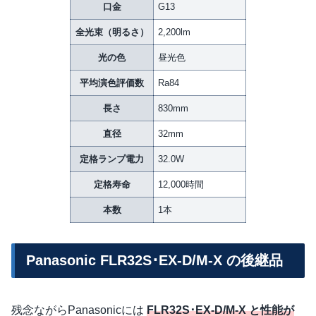
口金
G13
全光束（明るさ）
2,200lm
光の色
昼光色
平均演色評価数
Ra84
長さ
830mm
直径
32mm
定格ランプ電力
32.0W
定格寿命
12,000時間
本数
1本
Panasonic FLR32S･EX-D/M-X の後継品
残念ながらPanasonicには
FLR32S･EX-D/M-X と性能が