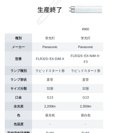
¥960
種別
蛍光灯
蛍光灯
メーカー
Panasonic
Panasonic
FLR32S･EX-N/M-X･
型番
FLR32S･EX-D/M-X
F3
ランプ種別
ラピッドスタート形
ラピッドスタート形
ランプ形状
直管
直管
サイズ分類
32形
32形
口金
G13
G13
全光束
2,200lm
2,350lm
色
昼光色
昼白色
色温度
-
-