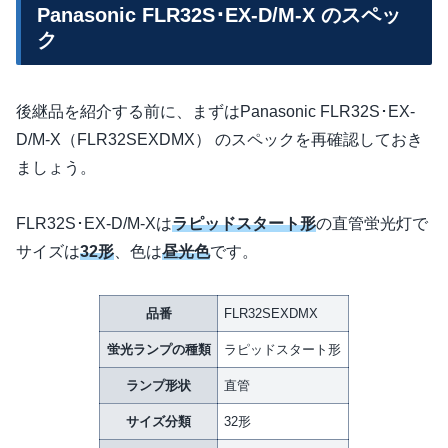
Panasonic FLR32S･EX-D/M-X のスペッ
ク
後継品を紹介する前に、まずはPanasonic FLR32S･EX-
D/M-X（FLR32SEXDMX） のスペックを再確認しておき
ましょう。
FLR32S･EX-D/M-Xは
ラピッドスタート形
の直管蛍光灯で
サイズは
32形
、色は
昼光色
です。
品番
FLR32SEXDMX
蛍光ランプの種類
ラピッドスタート形
ランプ形状
直管
サイズ分類
32形