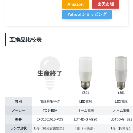
Amazon
楽天市場
Yahoo!ショッピング
互換品比較表
¥691
¥861
種別
電球形蛍光灯
LED電球
LED電球
メーカー
TOSHIBA
オーム電機
オーム電機
型番
EFD15ED/10-PDS
LDT4D-G AG20
LDT5D-G IS21
ランプ形状
D形（発光管露出型）
T形（円筒形）
T形（円筒形）