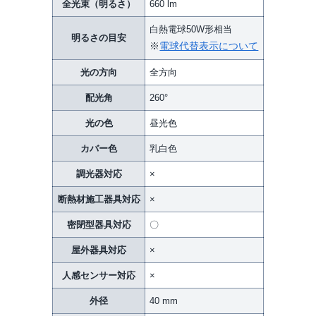
全光束（明るさ）
660 lm
白熱電球50W形相当
明るさの目安
※
電球代替表示について
光の方向
全方向
配光角
260°
光の色
昼光色
カバー色
乳白色
調光器対応
×
断熱材施工器具対応
×
密閉型器具対応
〇
屋外器具対応
×
人感センサー対応
×
外径
40 mm