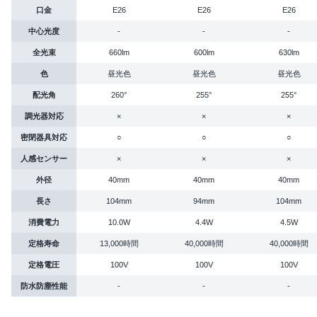
口金
E26
E26
E26
中心光度
-
-
-
全光束
660lm
600lm
630lm
色
昼光色
昼光色
昼光色
配光角
260°
255°
255°
調光器対応
×
×
×
密閉器具対応
○
○
○
人感センサー
×
×
×
外径
40mm
40mm
40mm
長さ
104mm
94mm
104mm
消費電力
10.0W
4.4W
4.5W
定格寿命
13,000時間
40,000時間
40,000時間
定格電圧
100V
100V
100V
防水防塵性能
-
-
-