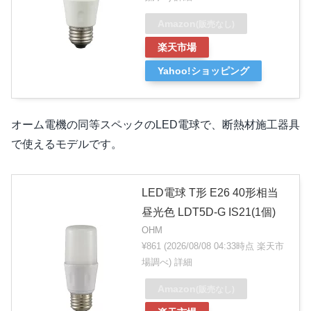
Amazon
(販売なし)
楽天市場
Yahoo!ショッピング
オーム電機の同等スペックのLED電球で、断熱材施工器具
で使えるモデルです。
LED電球 T形 E26 40形相当
昼光色 LDT5D-G IS21(1個)
OHM
¥861
(2026/08/08 04:33時点 楽天市
場調べ)
詳細
Amazon
(販売なし)