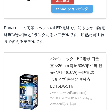
楽天市場
Yahoo!ショッピング
Panasonicの同等スペックのLED電球で、明るさが白熱電
球60W形相当と1ランク明るいモデルです。断熱材施工器
具で使えるモデルです。
パナソニック LED電球 口金
直径26mm 電球60W形相当 昼
光色相当(6.0W) 一般電球・T
形タイプ 密閉器具対応
LDT6DGST6
パナソニック(Panasonic)
¥2,500
(2026/08/07 01:22時点
Amazon調べ)
詳細