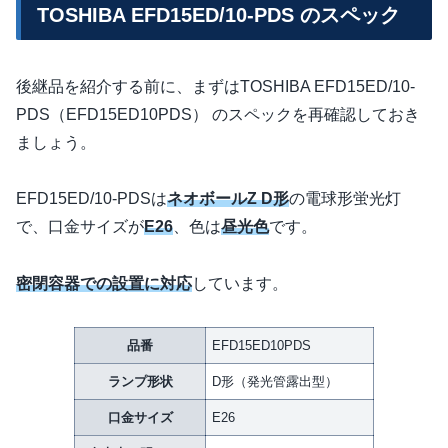
TOSHIBA EFD15ED/10-PDS のスペック
後継品を紹介する前に、まずはTOSHIBA EFD15ED/10-
PDS（EFD15ED10PDS） のスペックを再確認しておき
ましょう。
EFD15ED/10-PDSは
ネオボールZ D形
の電球形蛍光灯
で、口金サイズが
E26
、色は
昼光色
です。
密閉容器での設置に対応
しています。
品番
EFD15ED10PDS
ランプ形状
D形（発光管露出型）
口金サイズ
E26