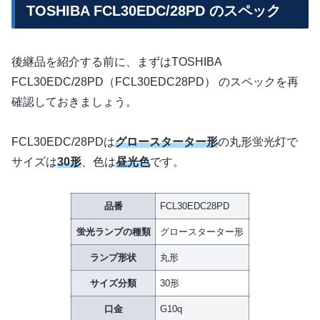
TOSHIBA FCL30EDC/28PD のスペック
後継品を紹介する前に、まずはTOSHIBA
FCL30EDC/28PD（FCL30EDC28PD） のスペックを再
確認しておきましょう。
FCL30EDC/28PDは
グロースターター形
の丸形蛍光灯で
サイズは
30形
、色は
昼光色
です。
品番
FCL30EDC28PD
蛍光ランプの種類
グロースターター形
ランプ形状
丸形
サイズ分類
30形
口金
G10q