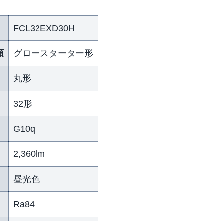
FCL32EXD30H
類
グロースターター形
丸形
32形
G10q
）
2,360lm
昼光色
Ra84