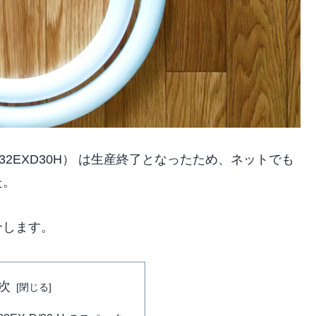
H（FCL32EXD30H） は生産終了となったため、ネットでも
た。
介します。
次