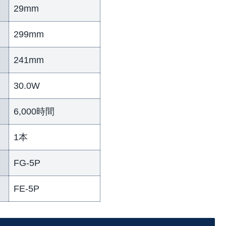
29mm
299mm
241mm
30.0W
6,000時間
1本
FG-5P
FE-5P