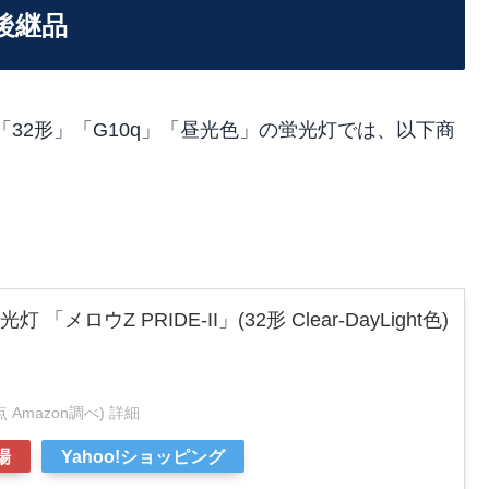
 の後継品
「32形」「G10q」「昼光色」の蛍光灯では、以下商
灯 「メロウZ PRIDE-II」(32形 Clear-DayLight色)
時点 Amazon調べ)
詳細
場
Yahoo!ショッピング