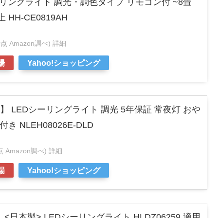
ーリングライト 調光・調色タイプ リモコン付 ~8畳
H-CE0819AH
0時点 Amazon調べ)
詳細
場
Yahoo!ショッピング
節電】 LEDシーリングライト 調光 5年保証 常夜灯 おや
 NLEH08026E-DLD
時点 Amazon調べ)
詳細
場
Yahoo!ショッピング
） <日本製> LEDシーリングライト HLDZ06259 適用