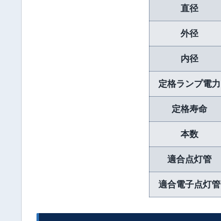
直径
外径
内径
定格ランプ電力
定格寿命
本数
適合点灯管
適合電子点灯管