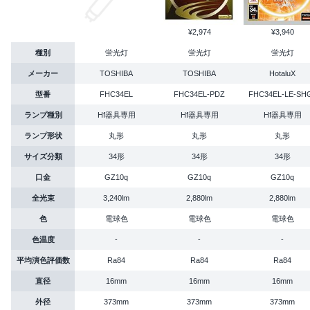
¥2,974
¥3,940
種別
蛍光灯
蛍光灯
蛍光灯
メーカー
TOSHIBA
TOSHIBA
HotaluX
型番
FHC34EL
FHC34EL-PDZ
FHC34EL-LE-SH
ランプ種別
Hf器具専用
Hf器具専用
Hf器具専用
ランプ形状
丸形
丸形
丸形
サイズ分類
34形
34形
34形
口金
GZ10q
GZ10q
GZ10q
全光束
3,240lm
2,880lm
2,880lm
色
電球色
電球色
電球色
色温度
-
-
-
平均演色評価数
Ra84
Ra84
Ra84
直径
16mm
16mm
16mm
外径
373mm
373mm
373mm