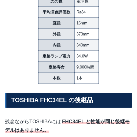
光の色
電球色
平均演色評価数
Ra84
直径
16mm
外径
373mm
内径
340mm
定格ランプ電力
34.0W
定格寿命
9,000時間
本数
1本
TOSHIBA FHC34EL の後継品
残念ながらTOSHIBAには
FHC34EL と性能が同じ後継モ
デルはありません。