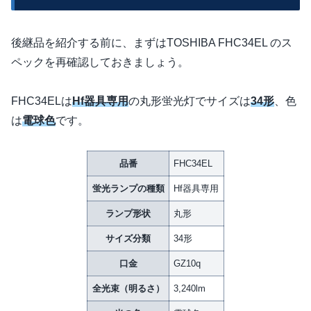
後継品を紹介する前に、まずはTOSHIBA FHC34EL のス
ペックを再確認しておきましょう。
FHC34ELは
Hf器具専用
の丸形蛍光灯でサイズは
34形
、色
は
電球色
です。
品番
FHC34EL
蛍光ランプの種類
Hf器具専用
ランプ形状
丸形
サイズ分類
34形
口金
GZ10q
全光束（明るさ）
3,240lm