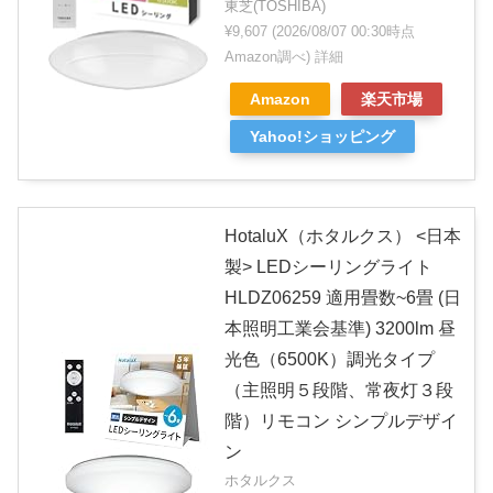
東芝(TOSHIBA)
¥9,607
(2026/08/07 00:30時点
Amazon調べ)
詳細
Amazon
楽天市場
Yahoo!ショッピング
HotaluX（ホタルクス） <日本
製> LEDシーリングライト
HLDZ06259 適用畳数~6畳 (日
本照明工業会基準) 3200lm 昼
光色（6500K）調光タイプ
（主照明５段階、常夜灯３段
階）リモコン シンプルデザイ
ン
ホタルクス