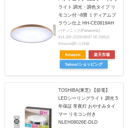
ライト 調光・調色タイプ リ
モコン付 ~8畳 ミディアムブ
ラウン仕上 HH-CE0819AH
パナソニック(Panasonic)
¥14,300
(2026/08/07 00:30時点
Amazon調べ)
詳細
Amazon
楽天市場
Yahoo!ショッピング
TOSHIBA(東芝) 【節電】
LEDシーリングライト 調光 5
年保証 常夜灯 おやすみタイ
マー リモコン付き
NLEH08026E-DLD