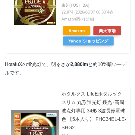
東芝(TOSHIBA)
¥2,974
(2026/08/07 00:33時点
Amazon調べ)
詳細
Amazon
楽天市場
Yahoo!ショッピング
HotaluXの蛍光灯で、明るさが
2,880lm
と約10%暗いモデ
ルです。
ホタルクス LifeEホタルック
スリム 丸形蛍光灯 残光･高周
波点灯専用 34形 3波長形電球
色 【5本入り】 FHC34EL-LE-
SHG2