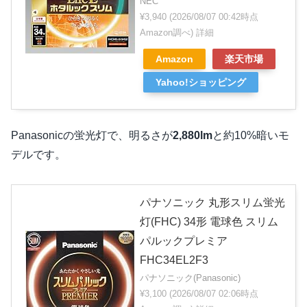
NEC
¥3,940
(2026/08/07 00:42時点
Amazon調べ)
詳細
Amazon
楽天市場
Yahoo!ショッピング
Panasonicの蛍光灯で、明るさが
2,880lm
と約10%暗いモ
デルです。
パナソニック 丸形スリム蛍光
灯(FHC) 34形 電球色 スリム
パルックプレミア
FHC34EL2F3
パナソニック(Panasonic)
¥3,100
(2026/08/07 02:06時点