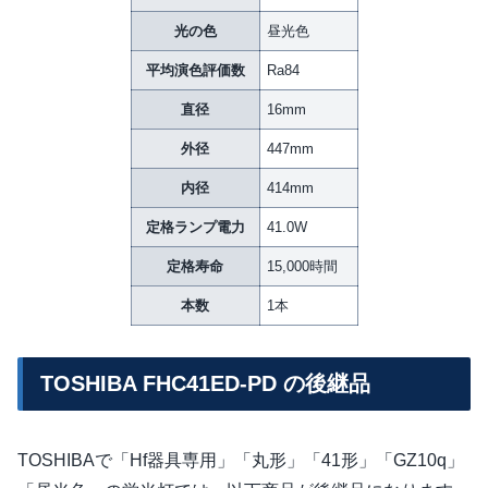
光の色
昼光色
平均演色評価数
Ra84
直径
16mm
外径
447mm
内径
414mm
定格ランプ電力
41.0W
定格寿命
15,000時間
本数
1本
TOSHIBA FHC41ED-PD の後継品
TOSHIBAで「Hf器具専用」「丸形」「41形」「GZ10q」