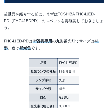
後継品を紹介する前に、まずはTOSHIBA FHC41ED-
PD（FHC41EDPD） のスペックを再確認しておきましょ
う。
FHC41ED-PDは
Hf器具専用
の丸形蛍光灯でサイズは
41
形
、色は
昼光色
です。
品番
FHC41EDPD
蛍光ランプの種類
Hf器具専用
ランプ形状
丸形
サイズ分類
41形
口金
GZ10q
全光束（明るさ）
3,600lm