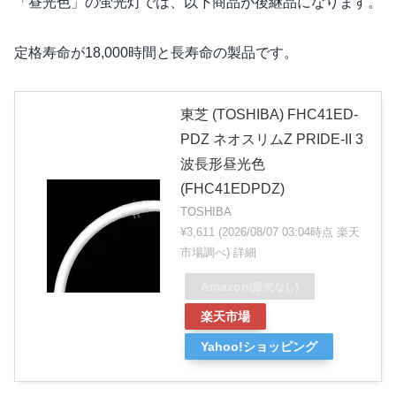
「昼光色」の蛍光灯では、以下商品が後継品になります。
定格寿命が18,000時間と長寿命の製品です。
東芝 (TOSHIBA) FHC41ED-
PDZ ネオスリムZ PRIDE-II 3
波長形昼光色
(FHC41EDPDZ)
TOSHIBA
¥3,611
(2026/08/07 03:04時点 楽天
市場調べ)
詳細
Amazon
(販売なし)
楽天市場
Yahoo!ショッピング