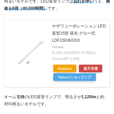
明るいモデルです。LED直管ランプは
点灯が早い
うえ、
寿
命も6倍（40,000時間）
です。
ヤザワコーポレーション LED
直管15型 昼光 グロー式
LDF15D/6/10/3
Yazawa
¥1,050
(2026/08/07 00:30時点
Amazon調べ)
詳細
Amazon
楽天市場
Yahoo!ショッピング
オーム電機のLED直管ランプで、明るさが
1,120lm
と約
45%明るいモデルです。