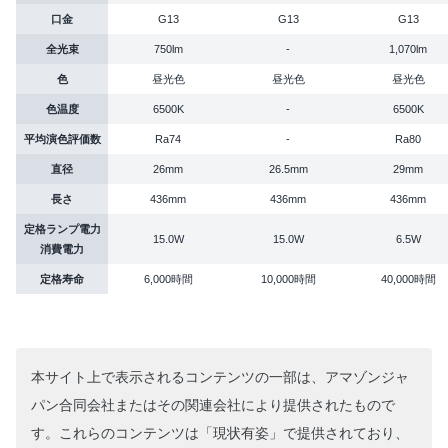
口金
G13
G13
G13
全光束
750lm
-
1,070lm
色
昼光色
昼光色
昼光色
色温度
6500K
-
6500K
平均演色評価数
Ra74
-
Ra80
直径
26mm
26.5mm
29mm
長さ
436mm
436mm
436mm
定格ランプ電力
15.0W
15.0W
6.5W
消費電力
定格寿命
6,000時間
10,000時間
40,000時間
本サイト上で表示されるコンテンツの一部は、アマゾンジャ
パン合同会社またはその関連会社により提供されたもので
す。これらのコンテンツは「現状有姿」で提供されており、