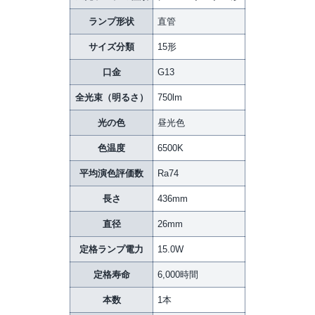
ランプ形状
直管
サイズ分類
15形
口金
G13
全光束（明るさ）
750lm
光の色
昼光色
色温度
6500K
平均演色評価数
Ra74
長さ
436mm
直径
26mm
定格ランプ電力
15.0W
定格寿命
6,000時間
本数
1本