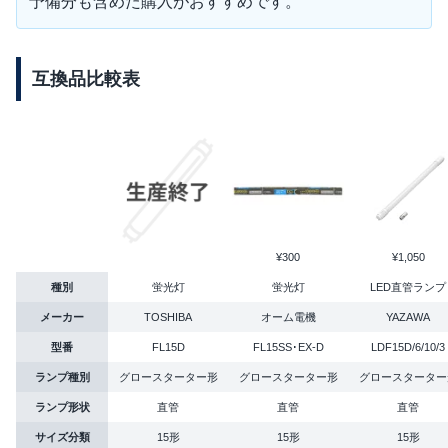
予備分も含めた購入がおすすめです。
互換品比較表
¥300
¥1,050
種別
蛍光灯
蛍光灯
LED直管ランプ
メーカー
TOSHIBA
オーム電機
YAZAWA
型番
FL15D
FL15SS･EX-D
LDF15D/6/10/3
ランプ種別
グロースターター形
グロースターター形
グロースターター
ランプ形状
直管
直管
直管
サイズ分類
15形
15形
15形