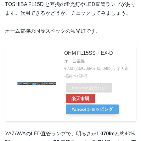
TOSHIBA FL15D と互換の蛍光灯やLED直管ランプがあり
ます。代用できるかどうか、チェックしてみましょう。
オーム電機の同等スペックの蛍光灯です。
OHM FL15SS・EX-D
オーム電機
¥300
(2026/08/07 03:09時点 楽天市
場調べ)
詳細
Amazon
(販売なし)
楽天市場
Yahoo!ショッピング
YAZAWAのLED直管ランプで、明るさが
1,070lm
と約40%