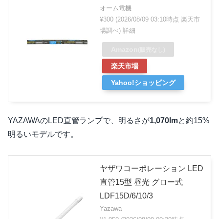
オーム電機
¥300
(2026/08/09 03:10時点 楽天市
場調べ)
詳細
Amazon
(販売なし)
楽天市場
Yahoo!ショッピング
YAZAWAのLED直管ランプで、明るさが
1,070lm
と約15%
明るいモデルです。
ヤザワコーポレーション LED
直管15型 昼光 グロー式
LDF15D/6/10/3
Yazawa