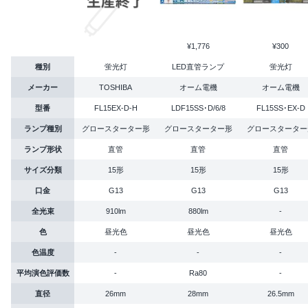
¥1,776
¥300
種別
蛍光灯
LED直管ランプ
蛍光灯
メーカー
TOSHIBA
オーム電機
オーム電機
型番
FL15EX-D-H
LDF15SS･D/6/8
FL15SS･EX-D
ランプ種別
グロースターター形
グロースターター形
グロースターター
ランプ形状
直管
直管
直管
サイズ分類
15形
15形
15形
口金
G13
G13
G13
全光束
910lm
880lm
-
色
昼光色
昼光色
昼光色
色温度
-
-
-
平均演色評価数
-
Ra80
-
直径
26mm
28mm
26.5mm