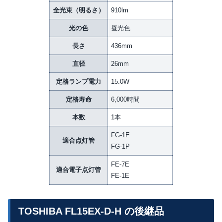
全光束（明るさ）
910lm
光の色
昼光色
長さ
436mm
直径
26mm
定格ランプ電力
15.0W
定格寿命
6,000時間
本数
1本
FG-1E
適合点灯管
FG-1P
FE-7E
適合電子点灯管
FE-1E
TOSHIBA FL15EX-D-H の後継品