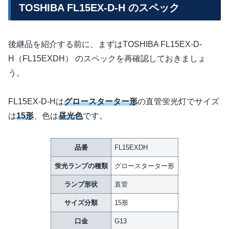
TOSHIBA FL15EX-D-H のスペック
後継品を紹介する前に、まずはTOSHIBA FL15EX-D-
H（FL15EXDH） のスペックを再確認しておきましょ
う。
FL15EX-D-Hは
グロースターター形
の直管蛍光灯でサイズ
は
15形
、色は
昼光色
です。
品番
FL15EXDH
蛍光ランプの種類
グロースターター形
ランプ形状
直管
サイズ分類
15形
口金
G13