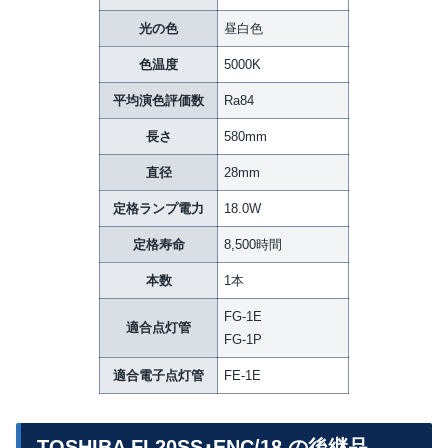
光の色
昼白色
色温度
5000K
平均演色評価数
Ra84
長さ
580mm
直径
28mm
定格ランプ電力
18.0W
定格寿命
8,500時間
本数
1本
FG-1E
適合点灯管
FG-1P
適合電子点灯管
FE-1E
TOSHIBA FL20SS･ENC/18 の後継品