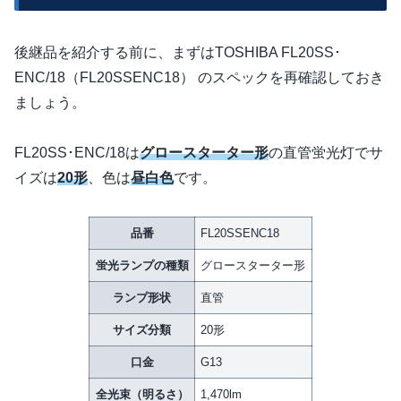
後継品を紹介する前に、まずはTOSHIBA FL20SS･
ENC/18（FL20SSENC18） のスペックを再確認しておき
ましょう。
FL20SS･ENC/18は
グロースターター形
の直管蛍光灯でサ
イズは
20形
、色は
昼白色
です。
品番
FL20SSENC18
蛍光ランプの種類
グロースターター形
ランプ形状
直管
サイズ分類
20形
口金
G13
全光束（明るさ）
1,470lm