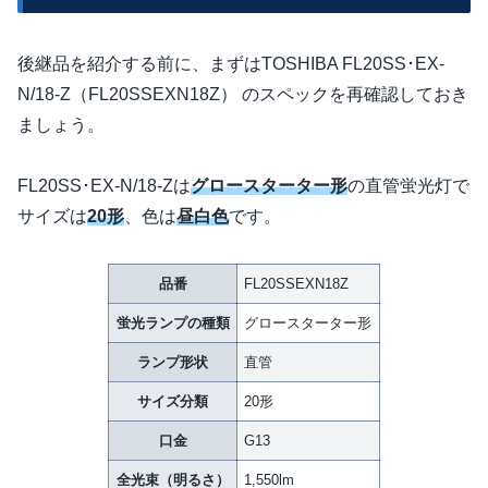
後継品を紹介する前に、まずはTOSHIBA FL20SS･EX-
N/18-Z（FL20SSEXN18Z） のスペックを再確認しておき
ましょう。
FL20SS･EX-N/18-Zは
グロースターター形
の直管蛍光灯で
サイズは
20形
、色は
昼白色
です。
品番
FL20SSEXN18Z
蛍光ランプの種類
グロースターター形
ランプ形状
直管
サイズ分類
20形
口金
G13
全光束（明るさ）
1,550lm