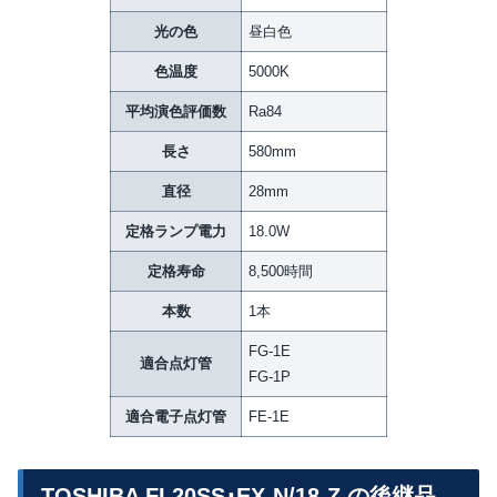
光の色
昼白色
色温度
5000K
平均演色評価数
Ra84
長さ
580mm
直径
28mm
定格ランプ電力
18.0W
定格寿命
8,500時間
本数
1本
FG-1E
適合点灯管
FG-1P
適合電子点灯管
FE-1E
TOSHIBA FL20SS･EX-N/18-Z の後継品