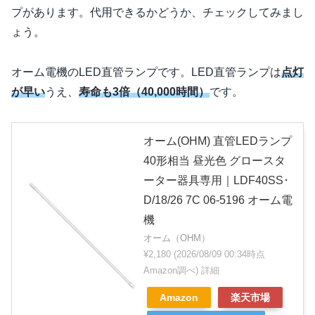
プがあります。代用できるかどうか、チェックしてみまし
ょう。
オーム電機のLED直管ランプです。LED直管ランプは
点灯
が早い
うえ、
寿命も3倍（40,000時間）
です。
オーム(OHM) 直管LEDランプ
40形相当 昼光色 グロースタ
ーター器具専用｜LDF40SS･
D/18/26 7C 06-5196 オーム電
機
オーム（OHM）
¥2,180
(2026/08/09 00:34時点
Amazon調べ)
詳細
Amazon
楽天市場