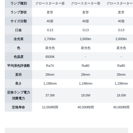
ランプ種別
グロースターター形
グロースターター形
グロースターター
ランプ形状
直管
直管
直管
サイズ分類
40形
40形
40形
口金
G13
G13
G13
全光束
2,700lm
2,600lm
2,600lm
色
昼光色
昼光色
昼光色
色温度
6500K
-
-
平均演色評価数
Ra74
Ra80
Ra80
直径
28mm
28mm
28mm
長さ
1,198mm
1,198mm
1,198mm
定格ランプ電力
37.0W
18.0W
18.0W
消費電力
定格寿命
12,000時間
40,000時間
40,000時間