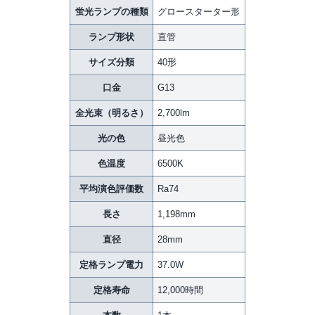
蛍光ランプの種類
グロースターター形
ランプ形状
直管
サイズ分類
40形
口金
G13
全光束（明るさ）
2,700lm
光の色
昼光色
色温度
6500K
平均演色評価数
Ra74
長さ
1,198mm
直径
28mm
定格ランプ電力
37.0W
定格寿命
12,000時間