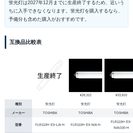
蛍光灯は2027年12月までに生産終了するため、近いう
ちに入手できなくなります。蛍光灯を購入するなら、
予備分も含めた購入がおすすめです。
互換品比較表
¥28,322
¥33,810
種別
蛍光灯
蛍光灯
蛍光灯
メーカー
TOSHIBA
TOSHIBA
TOSHIBA
FLR110H･EX-
型番
FLR110H･EX-L/A-H
FLR110H･EX-N/A-H
N/A/100-H