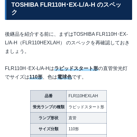
TOSHIBA FLR110H･EX-L/A-H のスペッ
ク
後継品を紹介する前に、まずはTOSHIBA FLR110H･EX-
L/A-H（FLR110HEXLAH） のスペックを再確認しておき
ましょう。
FLR110H･EX-L/A-Hは
ラピッドスタート形
の直管蛍光灯
でサイズは
110形
、色は
電球色
です。
品番
FLR110HEXLAH
蛍光ランプの種類
ラピッドスタート形
ランプ形状
直管
サイズ分類
110形