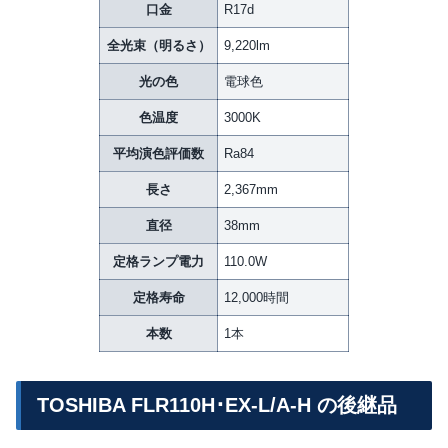
口金
R17d
全光束（明るさ）
9,220lm
光の色
電球色
色温度
3000K
平均演色評価数
Ra84
長さ
2,367mm
直径
38mm
定格ランプ電力
110.0W
定格寿命
12,000時間
本数
1本
TOSHIBA FLR110H･EX-L/A-H の後継品