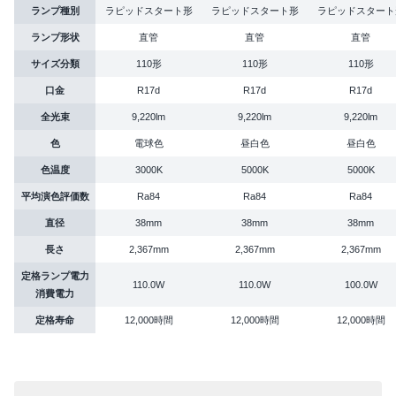
ランプ種別
ラピッドスタート形
ラピッドスタート形
ラピッドスタート
ランプ形状
直管
直管
直管
サイズ分類
110形
110形
110形
口金
R17d
R17d
R17d
全光束
9,220lm
9,220lm
9,220lm
色
電球色
昼白色
昼白色
色温度
3000K
5000K
5000K
平均演色評価数
Ra84
Ra84
Ra84
直径
38mm
38mm
38mm
長さ
2,367mm
2,367mm
2,367mm
定格ランプ電力
110.0W
110.0W
100.0W
消費電力
定格寿命
12,000時間
12,000時間
12,000時間