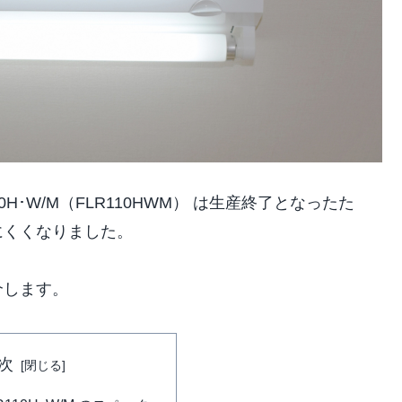
0H･W/M（FLR110HWM） は生産終了となったた
にくくなりました。
介します。
次