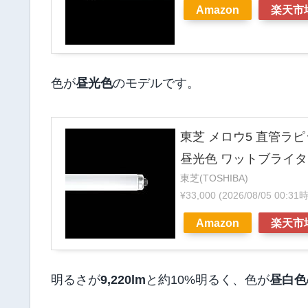
Amazon
楽天市
色が
昼光色
のモデルです。
東芝 メロウ5 直管ラピ
昼光色 ワットブライター 
東芝(TOSHIBA)
¥33,000
(2026/08/05 00:3
Amazon
楽天市
明るさが
9,220lm
と約10%明るく、色が
昼白色