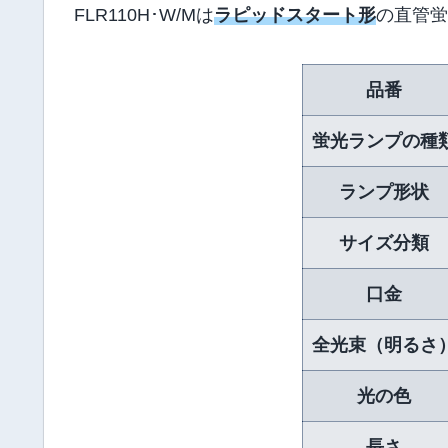
FLR110H･W/Mは
ラピッドスタート形
の直管蛍
品番
蛍光ランプの種
ランプ形状
サイズ分類
口金
全光束（明るさ
光の色
長さ