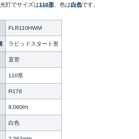
光灯でサイズは
110形
、色は
白色
です。
FLR110HWM
類
ラピッドスタート形
直管
110形
R17d
）
8,060lm
白色
2,367mm