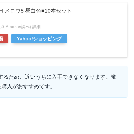
/A-H メロウ5 昼白色■10本セット
1時点 Amazon調べ)
詳細
場
Yahoo!ショッピング
終了するため、近いうちに入手できなくなります。蛍
た購入がおすすめです。