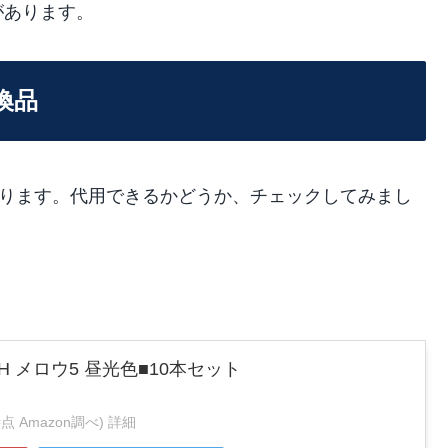
があります。
互換品
蛍光灯があります。代用できるかどうか、チェックしてみまし
/A-H メロウ5 昼光色■10本セット
1時点 Amazon調べ)
詳細