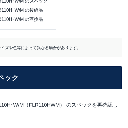
LR110H･W/M のスペック
LR110H･W/M の後継品
LR110H･W/M の互換品
サイズや色等によって異なる場合があります。
のスペック
10H･W/M（FLR110HWM） のスペックを再確認し