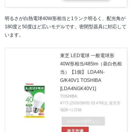
明るさが白熱電球40W形相当と1ランク明るく、配光角が
180度と50度ほど広いモデルです。密閉型器具に対応して
います。
東芝 LED電球 一般電球形
40W形相当/485lm（昼白色相
当）【1個】 LDA4N-
G/K40V1 TOSHIBA
[LDA4NGK40V1]
TOSHIBA
¥773
(2026/08/05 03:47時点 楽天市
場調べ)
詳細
Amazon
(販売なし)
楽天市場