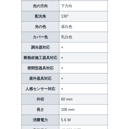
光の方向
下方向
配光角
130°
光の色
昼白色
カバー色
乳白色
調光器対応
×
断熱材施工器具対応
×
密閉型器具対応
×
屋外器具対応
×
人感センサー対応
×
外径
60 mm
長さ
108 mm
消費電力
5.6 W