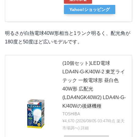
Yahoo!ショッピング
明るさが白熱電球40W形相当と1ランク明るく、配光角が
180度と50度ほど広いモデルです。
(10個セット)LED電球
LDA4N-G-K/40W-2 東芝ライ
テック 一般電球形 昼白色
40W形 広配光
(LDA4NGK40W2) LDA4N-G-
K/40Wの後継機種
TOSHIBA
¥4,670
(2026/08/05 03:47時点 楽天
市場調べ)
詳細