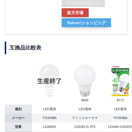
Amazon
(販売なし)
楽天市場
Yahoo!ショッピング
互換品比較表
¥554
¥773
種別
LED電球
LED電球
LED電球
メーカー
TOSHIBA
アイリスオーヤマ
TOSHIBA
型番
LDA6N/3
LDA3N-G-3T5
LDA4N-G/K40V