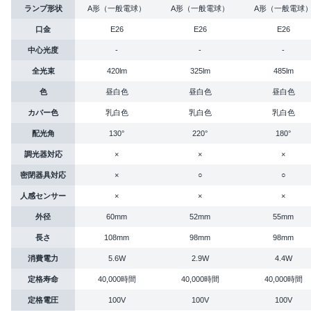
ランプ形状
A形（一般電球）
A形（一般電球）
A形（一般電球
口金
E26
E26
E26
中心光度
-
-
-
全光束
420lm
325lm
485lm
色
昼白色
昼白色
昼白色
カバー色
乳白色
乳白色
乳白色
配光角
130°
220°
180°
調光器対応
×
×
×
密閉器具対応
×
○
○
人感センサー
×
×
×
外径
60mm
52mm
55mm
長さ
108mm
98mm
98mm
消費電力
5.6W
2.9W
4.4W
定格寿命
40,000時間
40,000時間
40,000時間
定格電圧
100V
100V
100V