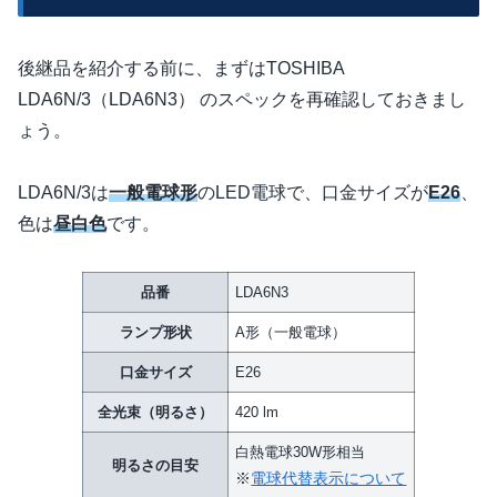
後継品を紹介する前に、まずはTOSHIBA
LDA6N/3（LDA6N3） のスペックを再確認しておきまし
ょう。
LDA6N/3は
一般電球形
のLED電球で、口金サイズが
E26
、
色は
昼白色
です。
品番
LDA6N3
ランプ形状
A形（一般電球）
口金サイズ
E26
全光束（明るさ）
420 lm
白熱電球30W形相当
明るさの目安
※
電球代替表示について