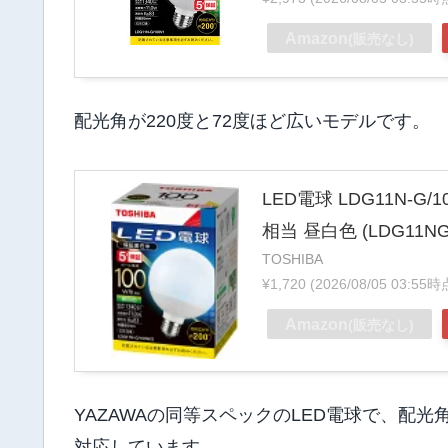
Amazon
(販売なし)
配光角が220度と72度ほど広いモデルです。
LED電球 LDG11N-G
相当 昼白色 (LDG11NG
TOSHIBA
¥1,720
(2026/08/05 03:
Amazon
(販売なし)
YAZAWAの同等スペックのLED電球で、配光
対応しています。