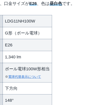
で、口金サイズが
E26
、色は
昼白色
です。
LDG11NH100W
G形（ボール電球）
E26
1,340 lm
ボール電球100W形相当
※
電球代替表示について
下方向
148°