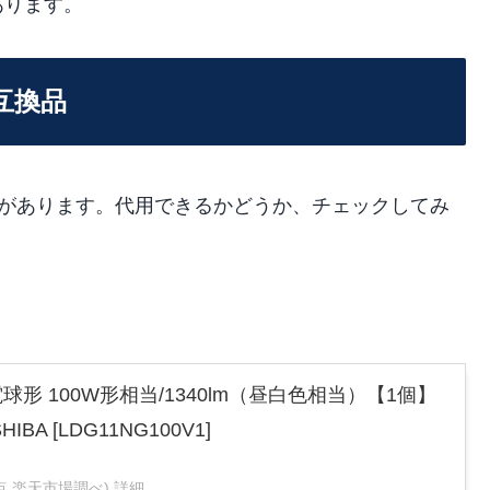
あります。
の互換品
のLED電球があります。代用できるかどうか、チェックしてみ
球形 100W形相当/1340lm（昼白色相当）【1個】
HIBA [LDG11NG100V1]
55時点 楽天市場調べ)
詳細