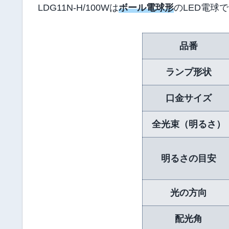
LDG11N-H/100Wは
ボール電球形
のLED電球
品番
ランプ形状
口金サイズ
全光束（明るさ）
明るさの目安
光の方向
配光角