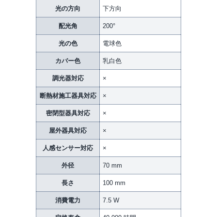
光の方向
下方向
配光角
200°
光の色
電球色
カバー色
乳白色
調光器対応
×
断熱材施工器具対応
×
密閉型器具対応
×
屋外器具対応
×
人感センサー対応
×
外径
70 mm
長さ
100 mm
消費電力
7.5 W