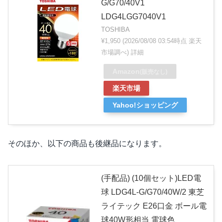
G/G70/40V1
LDG4LGG7040V1
TOSHIBA
¥1,950
(2026/08/08 03:54時点 楽天
市場調べ)
詳細
Amazon
(販売なし)
楽天市場
Yahoo!ショッピング
そのほか、以下の商品も後継品になります。
(手配品) (10個セット)LED電
球 LDG4L-G/G70/40W/2 東芝
ライテック E26口金 ボール電
球40W形相当 電球色