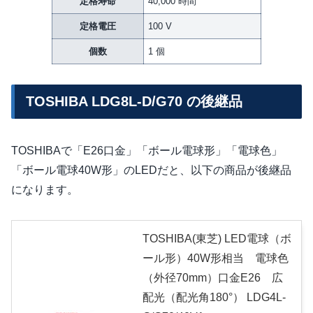
定格寿命
40,000 時間
定格電圧
100 V
個数
1 個
TOSHIBA LDG8L-D/G70 の後継品
TOSHIBAで「E26口金」「ボール電球形」「電球色」
「ボール電球40W形」のLEDだと、以下の商品が後継品
になります。
TOSHIBA(東芝) LED電球（ボ
ール形）40W形相当 電球色
（外径70mm）口金E26 広
配光（配光角180°） LDG4L-