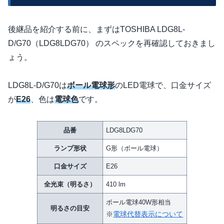
後継品を紹介する前に、まずはTOSHIBA LDG8L-
D/G70（LDG8LDG70） のスペックを再確認しておきまし
ょう。
LDG8L-D/G70は
ボール電球形
のLED電球で、口金サイズ
が
E26
、色は
電球色
です。
品番
LDG8LDG70
ランプ形状
G形（ボール電球）
口金サイズ
E26
全光束（明るさ）
410 lm
ボール電球40W形相当
明るさの目安
※
電球代替表示について