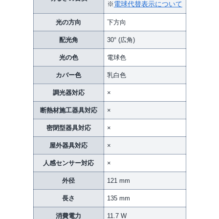
※
電球代替表示について
光の方向
下方向
配光角
30° (広角)
光の色
電球色
カバー色
乳白色
調光器対応
×
断熱材施工器具対応
×
密閉型器具対応
×
屋外器具対応
×
人感センサー対応
×
外径
121 mm
長さ
135 mm
消費電力
11.7 W