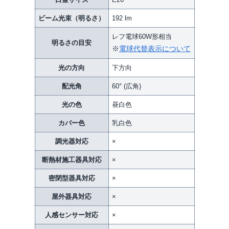
ビーム光束（明るさ）
192 lm
レフ電球60W形相当
明るさの目安
※
電球代替表示について
光の方向
下方向
配光角
60° (広角)
光の色
昼白色
カバー色
乳白色
調光器対応
×
断熱材施工器具対応
×
密閉型器具対応
×
屋外器具対応
×
人感センサー対応
×